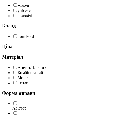
жіночі
унісекс
чоловічі
Бренд
Tom Ford
Ціна
Матеріал
Ацетат/Пластик
Комбінований
Метал
Титан
Форма оправи
Авіатор