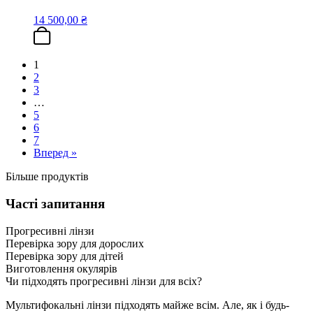
14 500,00
₴
1
2
3
…
5
6
7
Вперед »
Більше продуктів
Часті запитання
Прогресивні лінзи
Перевірка зору для дорослих
Перевірка зору для дітей
Виготовлення окулярів
Чи підходять прогресивні лінзи для всіх?
Мультифокальні лінзи підходять майже всім. Але, як і будь-