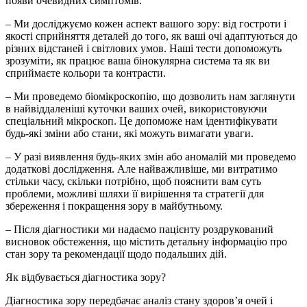
появи очевидних симптомів.
– Ми досліджуємо кожен аспект вашого зору: від гостроти і
якості сприйняття деталей до того, як ваші очі адаптуються до
різних відстаней і світлових умов. Наші тести допоможуть
зрозуміти, як працює ваша бінокулярна система та як ви
сприймаєте кольори та контрасти.
– Ми проведемо біомікроскопію, що дозволить нам заглянути
в найвіддаленіші куточки ваших очей, використовуючи
спеціальний мікроскоп. Це допоможе нам ідентифікувати
будь-які зміни або стани, які можуть вимагати уваги.
– У разі виявлення будь-яких змін або аномалій ми проведемо
додаткові дослідження. Але найважливіше, ми витратимо
стільки часу, скільки потрібно, щоб пояснити вам суть
проблеми, можливі шляхи її вирішення та стратегії для
збереження і покращення зору в майбутньому.
– Після діагностики ми надаємо пацієнту роздрукований
висновок обстеження, що містить детальну інформацію про
стан зору та рекомендації щодо подальших дій.
Як відбувається діагностика зору?
Діагностика зору передбачає аналіз стану здоров’я очей і