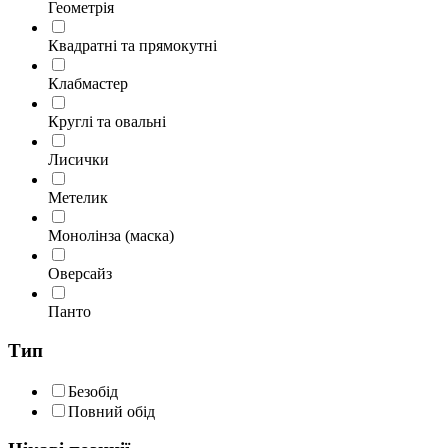
Геометрія
Квадратні та прямокутні
Клабмастер
Круглі та овальні
Лисички
Метелик
Монолінза (маска)
Оверсайз
Панто
Тип
Безобід
Повний обід