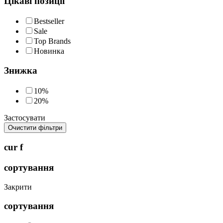
Цікаві позиції
Bestseller
Sale
Top Brands
Новинка
Знижка
10%
20%
Застосувати
Очистити фільтри
cur f
сортування
Закрити
сортування