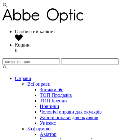
Особистий кабінет
Кошик
0
Оправи
Всі оправи
Знижки 🔥
ТОП Продажів
ТОП Бренди
Новинки
Чоловічі оправи для окулярів
Жіночі оправи для окулярів
Унісекс
За формою
Авіатор