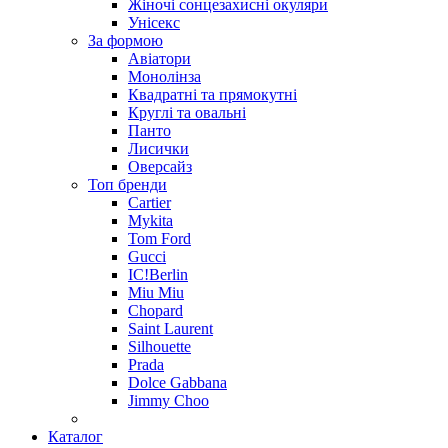
Жіночі сонцезахисні окуляри
Унісекс
За формою
Авіатори
Монолінза
Квадратні та прямокутні
Круглі та овальні
Панто
Лисички
Оверсайз
Топ бренди
Cartier
Mykita
Tom Ford
Gucci
IC!Berlin
Miu Miu
Chopard
Saint Laurent
Silhouette
Prada
Dolce Gabbana
Jimmy Choo
Каталог