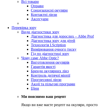
Всі товари
Оправи
Сонцезахисні окуляри
Контактні лінзи
Аксесуари
Перевірка зору
Види діагностики зору
Діагностика для дорослих – Abbe Prof
Діагностика зору для дітей
Технологія I.Scription
Вимірювання очного тиску
Гід по діагностиці зору
Чому саме Abbe Optic?
Виготовлення окулярів
Гарантія якості
Бренди окулярних лінз
Контроль дитячої міопії
Прогресивні лінзи
Акції та пільгові програми
Ціни
Ми пояснимо ваш рецепт
Якщо ви вже маєте рецепт на окуляри, просто