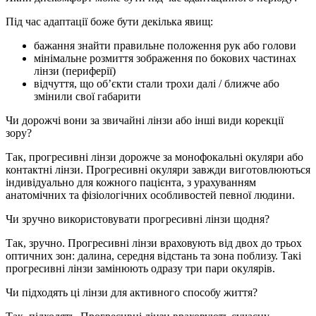
Під час адаптації боже бути декілька явищ:
бажання знайти правильне положення рук або голови
мінімальне розмиття зображення по бокових частинах
лінзи (периферії)
відчуття, що об’єкти стали трохи далі / ближче або
змінили свої габарити
Чи дорожчі вони за звичайні лінзи або інші види корекції
зору?
Так, прогресивні лінзи дорожче за монофокальні окуляри або
контактні лінзи. Прогресивні окуляри завжди виготовлюються
індивідуально для кожного пацієнта, з урахуванням
анатомічних та фізіологічних особливостей певної людини.
Чи зручно використовувати прогресивні лінзи щодня?
Так, зручно. Прогресивні лінзи враховують від двох до трьох
оптичних зон: далина, середня відстань та зона поблизу. Такі
прогресивні лінзи замінюють одразу три пари окулярів.
Чи підходять ці лінзи для активного способу життя?