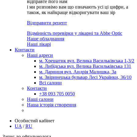
відправте його нам
і ми розповімо вам що означають усі ці цифри, а
також, як найкраще відкоригувати ваш зір
Відправити рецепт
Відмінність перевірки у лікарні та Abbe Optic
Наше обладнання
Наші лікарі
Контакти
Наші адреси
м. Хрещатик вул. Велика Васильківська 1-3/2
м. Либідська вул. Велика Васильківська 131
м. Дарниця вул. Андрія Малишка, 3а
м. Звіринецька бульвар Лесі Українки, 36/10
Всі салони
Контакти
+38 093 705 0050
Наші салони
Наша історія створення
Особистий кабінет
UA
/
RU
Запис до офтальмолога