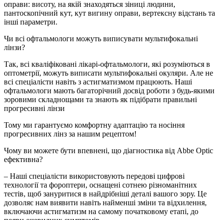
оправи: висоту, на якій знаходяться зіниці людини,
пантоскопічний кут, кут вигину оправи, вертексну відстань та
інші параметри.
Чи всі офтальмологи можуть виписувати мультифокальні
лінзи?
Так, всі кваліфіковані лікарі-офтальмологи, які розуміються в
оптометрії, можуть виписати мультифокальні окуляри. Але не
всі спеціалісти навіть з астигматизмом працюють. Наші
офтальмологи мають багаторічний досвід роботи з будь-якими
зоровими складнощами та знають як підібрати правильні
прогресивні лінзи
Тому ми гарантуємо комфортну адаптацію та носіння
прогресивних лінз за нашим рецептом!
Чому ви можете бути впевнені, що діагностика від Abbe Optic
ефективна?
– Наші спеціалісти використовують передові цифрові
технології та фороптери, оснащені сотнею різноманітних
тестів, щоб зануритися в найдрібніші деталі вашого зору. Це
дозволяє нам виявити навіть найменші зміни та відхилення,
включаючи астигматизм на самому початковому етапі, до