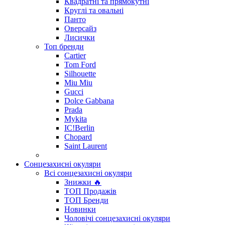
Квадратні та прямокутні
Круглі та овальні
Панто
Оверсайз
Лисички
Топ бренди
Cartier
Tom Ford
Silhouette
Miu Miu
Gucci
Dolce Gabbana
Prada
Mykita
IC!Berlin
Chopard
Saint Laurent
Сонцезахисні окуляри
Всі сонцезахисні окуляри
Знижки 🔥
ТОП Продажів
ТОП Бренди
Новинки
Чоловічі сонцезахисні окуляри