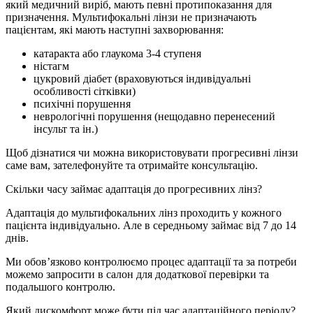
який медичний виріб, мають певні протипоказання для
призначення. Мультифокальні лінзи не призначають
пацієнтам, які мають наступні захворювання:
катаракта або глаукома 3-4 ступеня
ністагм
цукровий діабет (враховуються індивідуальні
особливості сітківки)
психічні порушення
неврологічні порушення (нещодавно перенесений
інсульт та ін.)
Щоб дізнатися чи можна використовувати прогресивні лінзи
саме вам, зателефонуйте та отримайте консультацію.
Скільки часу займає адаптація до прогресивних лінз?
Адаптація до мультифокальних лінз проходить у кожного
пацієнта індивідуально. Але в середньому займає від 7 до 14
днів.
Ми обов’язково контролюємо процес адаптації та за потреби
можемо запросити в салон для додаткової перевірки та
подальшого контролю.
Який дискомфорт може бути під час адаптаційного періоду?