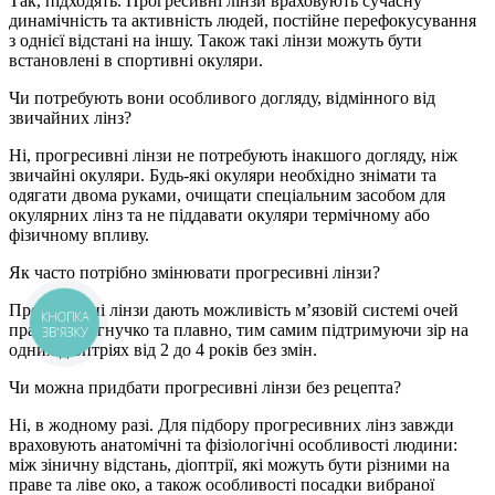
Так, підходять. Прогресивні лінзи враховують сучасну
динамічність та активність людей, постійне перефокусування
з однієї відстані на іншу. Також такі лінзи можуть бути
встановлені в спортивні окуляри.
Чи потребують вони особливого догляду, відмінного від
звичайних лінз?
Ні, прогресивні лінзи не потребують інакшого догляду, ніж
звичайні окуляри. Будь-які окуляри необхідно знімати та
одягати двома руками, очищати спеціальним засобом для
окулярних лінз та не піддавати окуляри термічному або
фізичному впливу.
Як часто потрібно змінювати прогресивні лінзи?
Прогресивні лінзи дають можливість м’язовій системі очей
КНОПКА
працювати гнучко та плавно, тим самим підтримуючи зір на
ЗВ'ЯЗКУ
одних діоптріях від 2 до 4 років без змін.
Чи можна придбати прогресивні лінзи без рецепта?
Ні, в жодному разі. Для підбору прогресивних лінз завжди
враховують анатомічні та фізіологічні особливості людини:
між зіничну відстань, діоптрії, які можуть бути різними на
праве та ліве око, а також особливості посадки вибраної