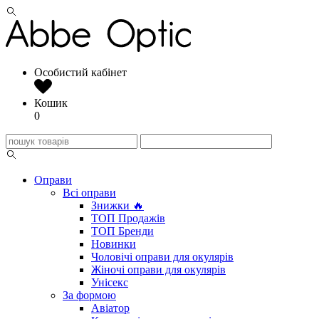
Особистий кабінет
Кошик
0
Оправи
Всі оправи
Знижки 🔥
ТОП Продажів
ТОП Бренди
Новинки
Чоловічі оправи для окулярів
Жіночі оправи для окулярів
Унісекс
За формою
Авіатор