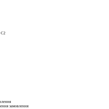
 C2
овлення
лення замовлення