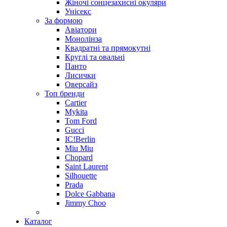
Жіночі сонцезахисні окуляри
Унісекс
За формою
Авіатори
Монолінза
Квадратні та прямокутні
Круглі та овальні
Панто
Лисички
Оверсайз
Топ бренди
Cartier
Mykita
Tom Ford
Gucci
IC!Berlin
Miu Miu
Chopard
Saint Laurent
Silhouette
Prada
Dolce Gabbana
Jimmy Choo
Каталог