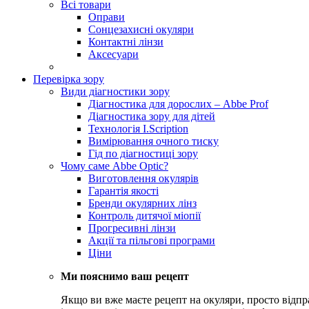
Всі товари
Оправи
Сонцезахисні окуляри
Контактні лінзи
Аксесуари
Перевірка зору
Види діагностики зору
Діагностика для дорослих – Abbe Prof
Діагностика зору для дітей
Технологія I.Scription
Вимірювання очного тиску
Гід по діагностиці зору
Чому саме Abbe Optic?
Виготовлення окулярів
Гарантія якості
Бренди окулярних лінз
Контроль дитячої міопії
Прогресивні лінзи
Акції та пільгові програми
Ціни
Ми пояснимо ваш рецепт
Якщо ви вже маєте рецепт на окуляри, просто відпр