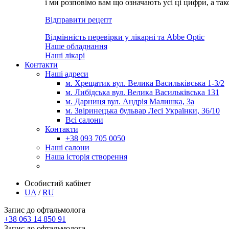
і ми розповімо вам що означають усі ці цифри, а та
Відправити рецепт
Відмінність перевірки у лікарні та Abbe Optic
Наше обладнання
Наші лікарі
Контакти
Наші адреси
м. Хрещатик вул. Велика Васильківська 1-3/2
м. Либідська вул. Велика Васильківська 131
м. Дарниця вул. Андрія Малишка, 3а
м. Звіринецька бульвар Лесі Українки, 36/10
Всі салони
Контакти
+38 093 705 0050
Наші салони
Наша історія створення
Особистий кабінет
UA
/
RU
Запис до офтальмолога
+38 063 14 850 91
Запис до офтальмолога