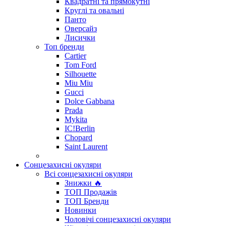
Квадратні та прямокутні
Круглі та овальні
Панто
Оверсайз
Лисички
Топ бренди
Cartier
Tom Ford
Silhouette
Miu Miu
Gucci
Dolce Gabbana
Prada
Mykita
IC!Berlin
Chopard
Saint Laurent
Сонцезахисні окуляри
Всі сонцезахисні окуляри
Знижки 🔥
ТОП Продажів
ТОП Бренди
Новинки
Чоловічі сонцезахисні окуляри