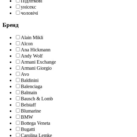
Підліткові
унісекс
чоловічі
Бренд
Alain Mikli
Alcon
Ana Hickmann
Andy Wolf
Armani Exchange
Armani Giorgio
Avo
Baldinini
Balenciaga
Balmain
Bausch & Lomb
Belstaff
Blumarine
BMW
Bottega Veneta
Bugatti
Carolina Lemke