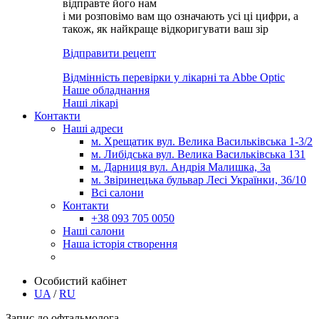
відправте його нам
і ми розповімо вам що означають усі ці цифри, а
також, як найкраще відкоригувати ваш зір
Відправити рецепт
Відмінність перевірки у лікарні та Abbe Optic
Наше обладнання
Наші лікарі
Контакти
Наші адреси
м. Хрещатик вул. Велика Васильківська 1-3/2
м. Либідська вул. Велика Васильківська 131
м. Дарниця вул. Андрія Малишка, 3а
м. Звіринецька бульвар Лесі Українки, 36/10
Всі салони
Контакти
+38 093 705 0050
Наші салони
Наша історія створення
Особистий кабінет
UA
/
RU
Запис до офтальмолога