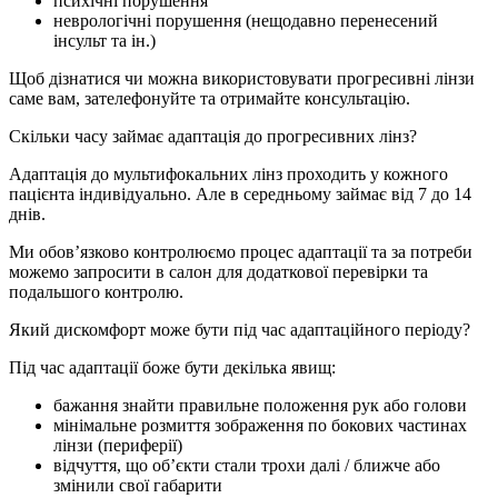
психічні порушення
неврологічні порушення (нещодавно перенесений
інсульт та ін.)
Щоб дізнатися чи можна використовувати прогресивні лінзи
саме вам, зателефонуйте та отримайте консультацію.
Скільки часу займає адаптація до прогресивних лінз?
Адаптація до мультифокальних лінз проходить у кожного
пацієнта індивідуально. Але в середньому займає від 7 до 14
днів.
Ми обов’язково контролюємо процес адаптації та за потреби
можемо запросити в салон для додаткової перевірки та
подальшого контролю.
Який дискомфорт може бути під час адаптаційного періоду?
Під час адаптації боже бути декілька явищ:
бажання знайти правильне положення рук або голови
мінімальне розмиття зображення по бокових частинах
лінзи (периферії)
відчуття, що об’єкти стали трохи далі / ближче або
змінили свої габарити