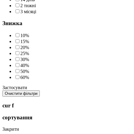
2 тижні
3 місяці
Знижка
10%
15%
20%
25%
30%
40%
50%
60%
Застосувати
Очистити фільтри
cur f
сортування
Закрити