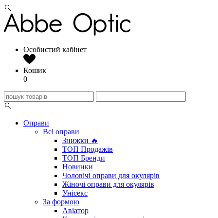
Особистий кабінет
Кошик
0
Оправи
Всі оправи
Знижки 🔥
ТОП Продажів
ТОП Бренди
Новинки
Чоловічі оправи для окулярів
Жіночі оправи для окулярів
Унісекс
За формою
Авіатор