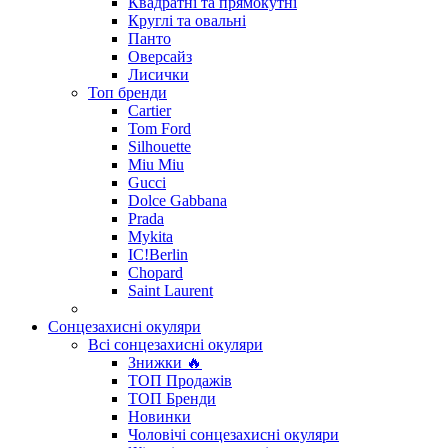
Квадратні та прямокутні
Круглі та овальні
Панто
Оверсайз
Лисички
Топ бренди
Cartier
Tom Ford
Silhouette
Miu Miu
Gucci
Dolce Gabbana
Prada
Mykita
IC!Berlin
Chopard
Saint Laurent
Сонцезахисні окуляри
Всі сонцезахисні окуляри
Знижки 🔥
ТОП Продажів
ТОП Бренди
Новинки
Чоловічі сонцезахисні окуляри