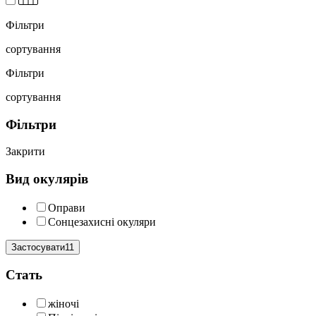
Фільтри
сортування
Фільтри
сортування
Фільтри
Закрити
Вид окулярів
Оправи
Сонцезахисні окуляри
Застосувати11
Cтать
жіночі