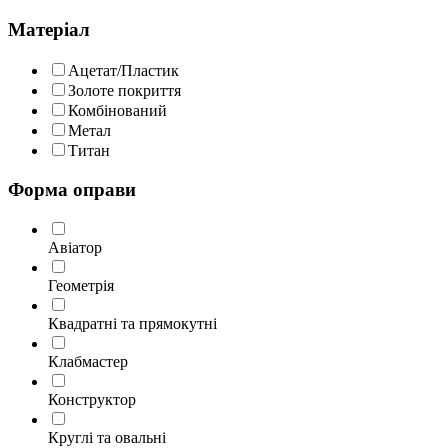
Матеріал
Ацетат/Пластик
Золоте покриття
Комбінований
Метал
Титан
Форма оправи
Авіатор
Геометрія
Квадратні та прямокутні
Клабмастер
Конструктор
Круглі та овальні