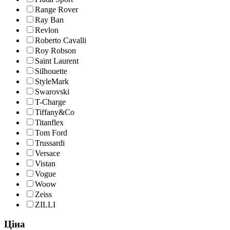
Range Rover
Ray Ban
Revlon
Roberto Cavalli
Roy Robson
Saint Laurent
Silhouette
StyleMark
Swarovski
T-Charge
Tiffany&Co
Titanflex
Tom Ford
Trussardi
Versace
Vistan
Vogue
Woow
Zeiss
ZILLI
Ціна