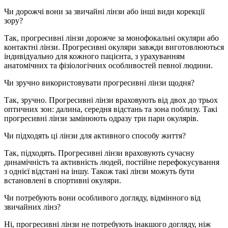
Чи дорожчі вони за звичайні лінзи або інші види корекції
зору?
Так, прогресивні лінзи дорожче за монофокальні окуляри або
контактні лінзи. Прогресивні окуляри завжди виготовлюються
індивідуально для кожного пацієнта, з урахуванням
анатомічних та фізіологічних особливостей певної людини.
Чи зручно використовувати прогресивні лінзи щодня?
Так, зручно. Прогресивні лінзи враховують від двох до трьох
оптичних зон: далина, середня відстань та зона поблизу. Такі
прогресивні лінзи замінюють одразу три пари окулярів.
Чи підходять ці лінзи для активного способу життя?
Так, підходять. Прогресивні лінзи враховують сучасну
динамічність та активність людей, постійне перефокусування
з однієї відстані на іншу. Також такі лінзи можуть бути
встановлені в спортивні окуляри.
Чи потребують вони особливого догляду, відмінного від
звичайних лінз?
Ні, прогресивні лінзи не потребують інакшого догляду, ніж