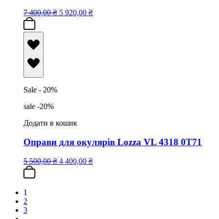
7 400,00
₴
5 920,00
₴
Sale - 20%
sale -20%
Додати в кошик
Оправи для окулярів Lozza VL 4318 0T71
5 500,00
₴
4 400,00
₴
1
2
3
…