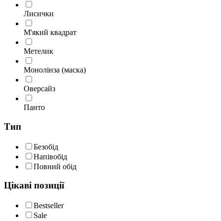
Лисички
М'який квадрат
Метелик
Монолінза (маска)
Оверсайз
Панто
Тип
Безобід
Напівобід
Повний обід
Цікаві позиції
Bestseller
Sale