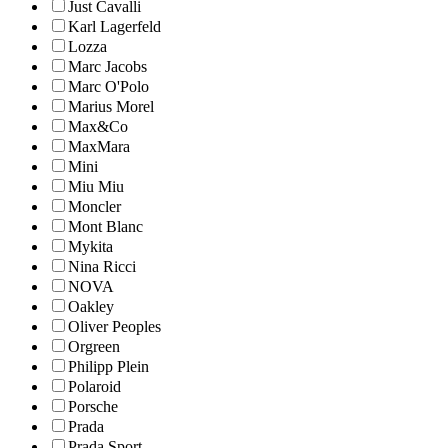
Just Cavalli
Karl Lagerfeld
Lozza
Marc Jacobs
Marc O'Polo
Marius Morel
Max&Co
MaxMara
Mini
Miu Miu
Moncler
Mont Blanc
Mykita
Nina Ricci
NOVA
Oakley
Oliver Peoples
Orgreen
Philipp Plein
Polaroid
Porsche
Prada
Prada Sport