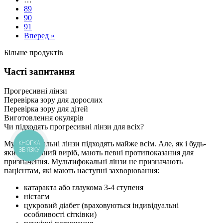
89
90
91
Вперед »
Більше продуктів
Часті запитання
Прогресивні лінзи
Перевірка зору для дорослих
Перевірка зору для дітей
Виготовлення окулярів
Чи підходять прогресивні лінзи для всіх?
КНОПКА
Мультифокальні лінзи підходять майже всім. Але, як і будь-
ЗВ'ЯЗКУ
який медичний виріб, мають певні протипоказання для
призначення. Мультифокальні лінзи не призначають
пацієнтам, які мають наступні захворювання:
катаракта або глаукома 3-4 ступеня
ністагм
цукровий діабет (враховуються індивідуальні
особливості сітківки)