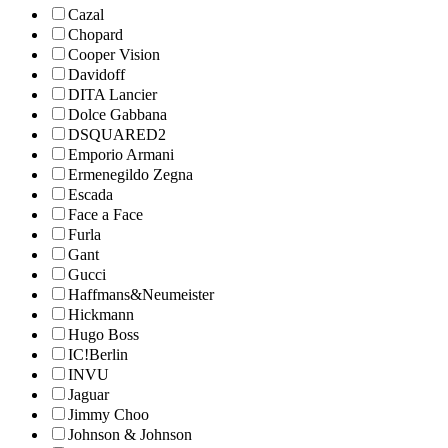
Cazal
Chopard
Cooper Vision
Davidoff
DITA Lancier
Dolce Gabbana
DSQUARED2
Emporio Armani
Ermenegildo Zegna
Escada
Face a Face
Furla
Gant
Gucci
Haffmans&Neumeister
Hickmann
Hugo Boss
IC!Berlin
INVU
Jaguar
Jimmy Choo
Johnson & Johnson