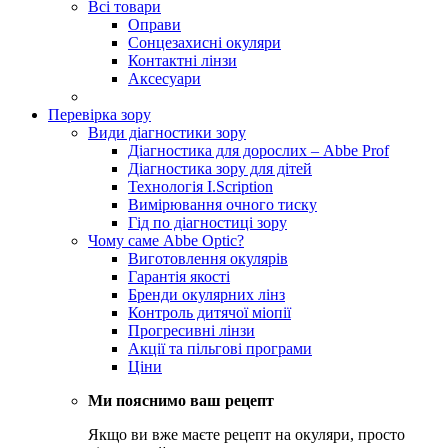
Всі товари
Оправи
Сонцезахисні окуляри
Контактні лінзи
Аксесуари
Перевірка зору
Види діагностики зору
Діагностика для дорослих – Abbe Prof
Діагностика зору для дітей
Технологія I.Scription
Вимірювання очного тиску
Гід по діагностиці зору
Чому саме Abbe Optic?
Виготовлення окулярів
Гарантія якості
Бренди окулярних лінз
Контроль дитячої міопії
Прогресивні лінзи
Акції та пільгові програми
Ціни
Ми пояснимо ваш рецепт
Якщо ви вже маєте рецепт на окуляри, просто