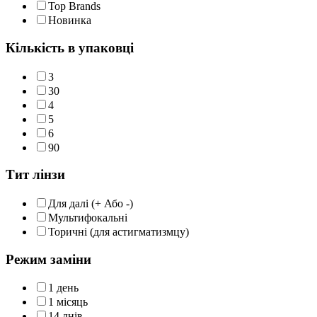
Top Brands
Новинка
Кількість в упаковці
3
30
4
5
6
90
Тит лінзи
Для далі (+ Або -)
Мультифокальні
Торичні (для астигматизмцу)
Режим заміни
1 день
1 місяць
14 днів