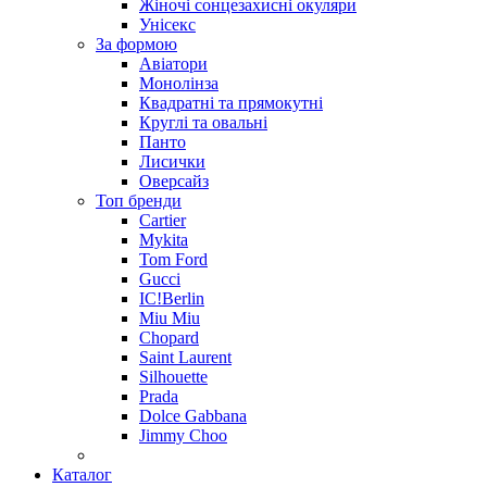
Жіночі сонцезахисні окуляри
Унісекс
За формою
Авіатори
Монолінза
Квадратні та прямокутні
Круглі та овальні
Панто
Лисички
Оверсайз
Топ бренди
Cartier
Mykita
Tom Ford
Gucci
IC!Berlin
Miu Miu
Chopard
Saint Laurent
Silhouette
Prada
Dolce Gabbana
Jimmy Choo
Каталог