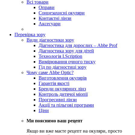
Всі товари
Оправи
Сонцезахисні окуляри
Контактні лінзи
Аксесуари
Перевірка зору
Види діагностики зору
Діагностика для дорослих – Abbe Prof
Діагностика зору для дітей
Технологія I.Scription
Вимірювання очного тиску
Гід по діагностиці зору
Чому саме Abbe Optic?
Виготовлення окулярів
Гарантія якості
Бренди окулярних лінз
Контроль дитячої міопії
Прогресивні лінзи
Акції та пільгові програми
Ціни
Ми пояснимо ваш рецепт
Якщо ви вже маєте рецепт на окуляри, просто