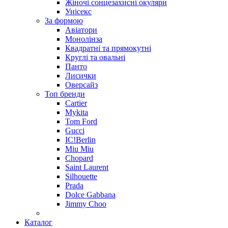
Жіночі сонцезахисні окуляри
Унісекс
За формою
Авіатори
Монолінза
Квадратні та прямокутні
Круглі та овальні
Панто
Лисички
Оверсайз
Топ бренди
Cartier
Mykita
Tom Ford
Gucci
IC!Berlin
Miu Miu
Chopard
Saint Laurent
Silhouette
Prada
Dolce Gabbana
Jimmy Choo
Каталог