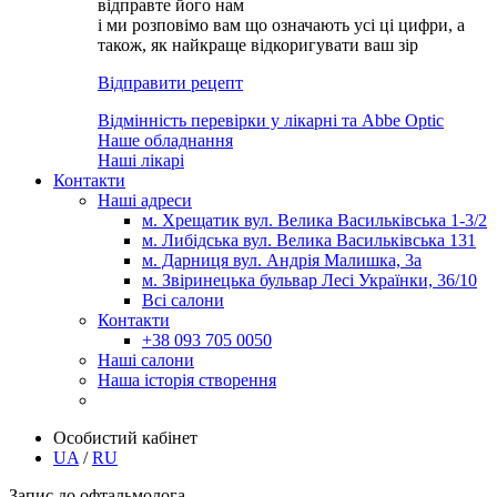
відправте його нам
і ми розповімо вам що означають усі ці цифри, а
також, як найкраще відкоригувати ваш зір
Відправити рецепт
Відмінність перевірки у лікарні та Abbe Optic
Наше обладнання
Наші лікарі
Контакти
Наші адреси
м. Хрещатик вул. Велика Васильківська 1-3/2
м. Либідська вул. Велика Васильківська 131
м. Дарниця вул. Андрія Малишка, 3а
м. Звіринецька бульвар Лесі Українки, 36/10
Всі салони
Контакти
+38 093 705 0050
Наші салони
Наша історія створення
Особистий кабінет
UA
/
RU
Запис до офтальмолога