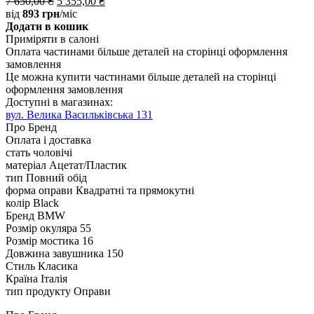
7 650,00
₴
5 355,00
₴
від
893 грн
/міс
Додати в кошик
Приміряти в салоні
Оплата частинами
більше деталей на сторінці оформлення
замовлення
Це можна купити частинами
більше деталей на сторінці
оформлення замовлення
Доступні в магазинах:
вул. Велика Васильківська 131
Про Бренд
Оплата і доставка
стать
чоловічі
матеріал
Ацетат/Пластик
тип
Повний обід
форма оправи
Квадратні та прямокутні
колір
Black
Бренд
BMW
Розмір окуляра
55
Розмір мостика
16
Довжина завушника
150
Стиль
Класика
Країна
Італія
тип продукту
Оправи