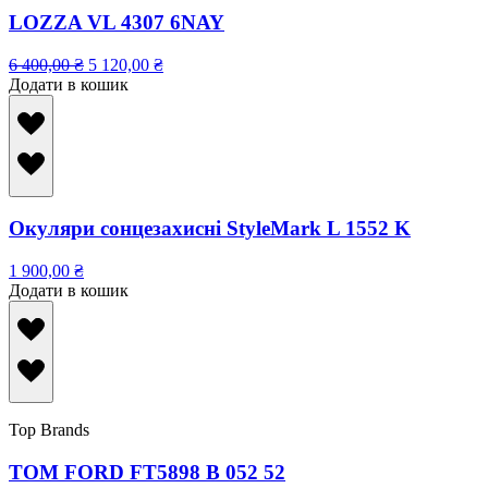
LOZZA VL 4307 6NAY
6 400,00
₴
5 120,00
₴
Додати в кошик
Окуляри сонцезахисні StyleMark L 1552 K
1 900,00
₴
Додати в кошик
Top Brands
TOM FORD FT5898 B 052 52