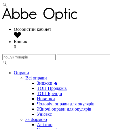
Особистий кабінет
Кошик
0
Оправи
Всі оправи
Знижки 🔥
ТОП Продажів
ТОП Бренди
Новинки
Чоловічі оправи для окулярів
Жіночі оправи для окулярів
Унісекс
За формою
Авіатор