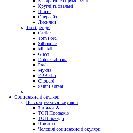
Квадратні та прямокутні
Круглі та овальні
Панто
Оверсайз
Лисички
Топ бренди
Cartier
Tom Ford
Silhouette
Miu Miu
Gucci
Dolce Gabbana
Prada
Mykita
IC!Berlin
Chopard
Saint Laurent
Сонцезахисні окуляри
Всі сонцезахисні окуляри
Знижки 🔥
ТОП Продажів
ТОП Бренди
Новинки
Чоловічі сонцезахисні окуляри