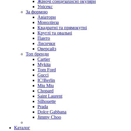
Жіночі сонцезахисні окуляри
Унісекс
За формою
Авіатори
Монолінза
Квадратні та прямокутні
Круглі та овальні
Панто
Лисички
Оверсайз
Топ бренди
Cartier
Mykita
Tom Ford
Gucci
IC!Berlin
Miu Miu
Chopard
Saint Laurent
Silhouette
Prada
Dolce Gabbana
Jimmy Choo
Каталог