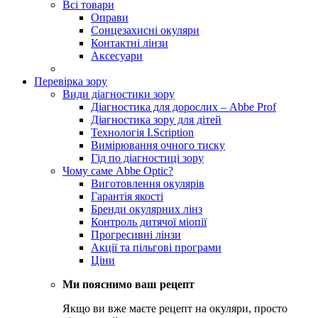
Всі товари
Оправи
Сонцезахисні окуляри
Контактні лінзи
Аксесуари
Перевірка зору
Види діагностики зору
Діагностика для дорослих – Abbe Prof
Діагностика зору для дітей
Технологія I.Scription
Вимірювання очного тиску
Гід по діагностиці зору
Чому саме Abbe Optic?
Виготовлення окулярів
Гарантія якості
Бренди окулярних лінз
Контроль дитячої міопії
Прогресивні лінзи
Акції та пільгові програми
Ціни
Ми пояснимо ваш рецепт
Якщо ви вже маєте рецепт на окуляри, просто