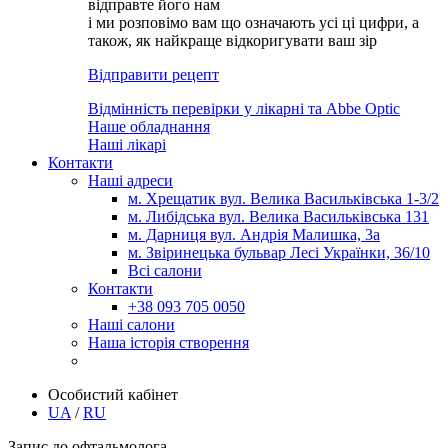
відправте його нам
і ми розповімо вам що означають усі ці цифри, а
також, як найкраще відкоригувати ваш зір
Відправити рецепт
Відмінність перевірки у лікарні та Abbe Optic
Наше обладнання
Наші лікарі
Контакти
Наші адреси
м. Хрещатик вул. Велика Васильківська 1-3/2
м. Либідська вул. Велика Васильківська 131
м. Дарниця вул. Андрія Малишка, 3а
м. Звіринецька бульвар Лесі Українки, 36/10
Всі салони
Контакти
+38 093 705 0050
Наші салони
Наша історія створення
Особистий кабінет
UA
/
RU
Запис до офтальмолога