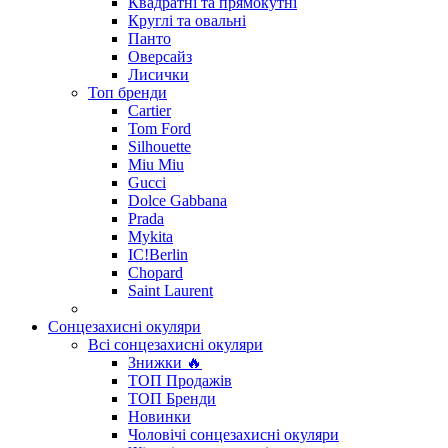
Квадратні та прямокутні
Круглі та овальні
Панто
Оверсайз
Лисички
Топ бренди
Cartier
Tom Ford
Silhouette
Miu Miu
Gucci
Dolce Gabbana
Prada
Mykita
IC!Berlin
Chopard
Saint Laurent
Сонцезахисні окуляри
Всі сонцезахисні окуляри
Знижки 🔥
ТОП Продажів
ТОП Бренди
Новинки
Чоловічі сонцезахисні окуляри