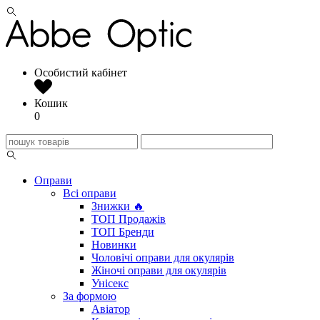
Особистий кабінет
Кошик
0
Оправи
Всі оправи
Знижки 🔥
ТОП Продажів
ТОП Бренди
Новинки
Чоловічі оправи для окулярів
Жіночі оправи для окулярів
Унісекс
За формою
Авіатор