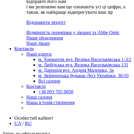
відправте його нам
і ми розповімо вам що означають усі ці цифри, а
також, як найкраще відкоригувати ваш зір
Відправити рецепт
Відмінність перевірки у лікарні та Abbe Optic
Наше обладнання
Наші лікарі
Контакти
Наші адреси
м. Хрещатик вул. Велика Васильківська 1-3/2
м. Либідська вул. Велика Васильківська 131
м. Дарниця вул. Андрія Малишка, 3а
м. Звіринецька бульвар Лесі Українки, 36/10
Всі салони
Контакти
+38 093 705 0050
Наші салони
Наша історія створення
Особистий кабінет
UA
/
RU
Запис до офтальмолога