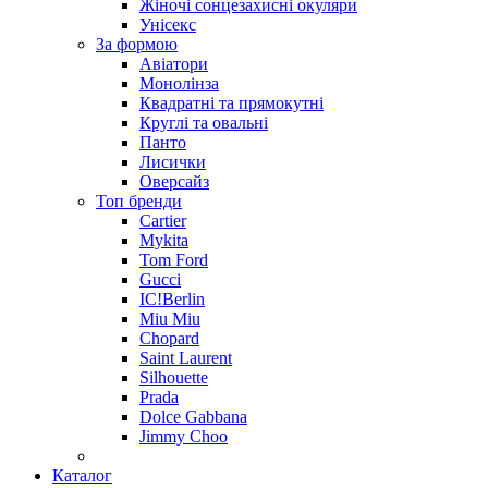
Жіночі сонцезахисні окуляри
Унісекс
За формою
Авіатори
Монолінза
Квадратні та прямокутні
Круглі та овальні
Панто
Лисички
Оверсайз
Топ бренди
Cartier
Mykita
Tom Ford
Gucci
IC!Berlin
Miu Miu
Chopard
Saint Laurent
Silhouette
Prada
Dolce Gabbana
Jimmy Choo
Каталог