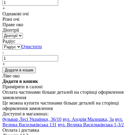
+
Однакові очі
Різні очі
Праве око
Діоптрії
Радіус
Очистити
-
+
Додати в кошик
Ліве око
Додати в кошик
Приміряти в салоні
Оплата частинами
більше деталей на сторінці оформлення
замовлення
Це можна купити частинами
більше деталей на сторінці
оформлення замовлення
Доступні в магазинах:
бульвар Лесі Українки, 36/10
вул. Андрія Малишка, 3а
вул.
Велика Васильківська 131
вул. Велика Васильківська 1-3/2
Оплата і доставка