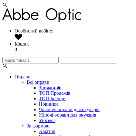
Особистий кабінет
Кошик
0
Оправи
Всі оправи
Знижки 🔥
ТОП Продажів
ТОП Бренди
Новинки
Чоловічі оправи для окулярів
Жіночі оправи для окулярів
Унісекс
За формою
Авіатор