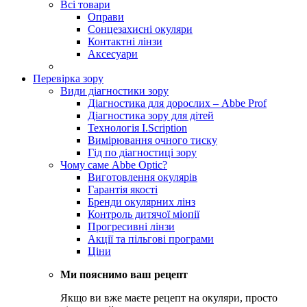
Всі товари
Оправи
Сонцезахисні окуляри
Контактні лінзи
Аксесуари
Перевірка зору
Види діагностики зору
Діагностика для дорослих – Abbe Prof
Діагностика зору для дітей
Технологія I.Scription
Вимірювання очного тиску
Гід по діагностиці зору
Чому саме Abbe Optic?
Виготовлення окулярів
Гарантія якості
Бренди окулярних лінз
Контроль дитячої міопії
Прогресивні лінзи
Акції та пільгові програми
Ціни
Ми пояснимо ваш рецепт
Якщо ви вже маєте рецепт на окуляри, просто