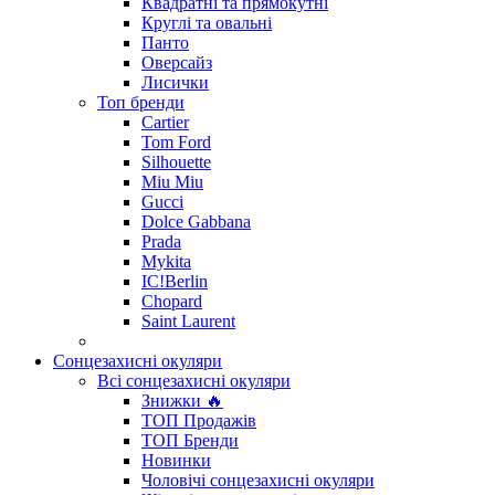
Квадратні та прямокутні
Круглі та овальні
Панто
Оверсайз
Лисички
Топ бренди
Cartier
Tom Ford
Silhouette
Miu Miu
Gucci
Dolce Gabbana
Prada
Mykita
IC!Berlin
Chopard
Saint Laurent
Сонцезахисні окуляри
Всі сонцезахисні окуляри
Знижки 🔥
ТОП Продажів
ТОП Бренди
Новинки
Чоловічі сонцезахисні окуляри