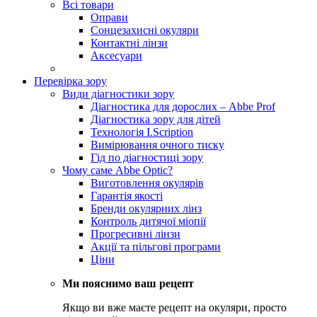
Всі товари
Оправи
Сонцезахисні окуляри
Контактні лінзи
Аксесуари
Перевірка зору
Види діагностики зору
Діагностика для дорослих – Abbe Prof
Діагностика зору для дітей
Технологія I.Scription
Вимірювання очного тиску
Гід по діагностиці зору
Чому саме Abbe Optic?
Виготовлення окулярів
Гарантія якості
Бренди окулярних лінз
Контроль дитячої міопії
Прогресивні лінзи
Акції та пільгові програми
Ціни
Ми пояснимо ваш рецепт
Якщо ви вже маєте рецепт на окуляри, просто