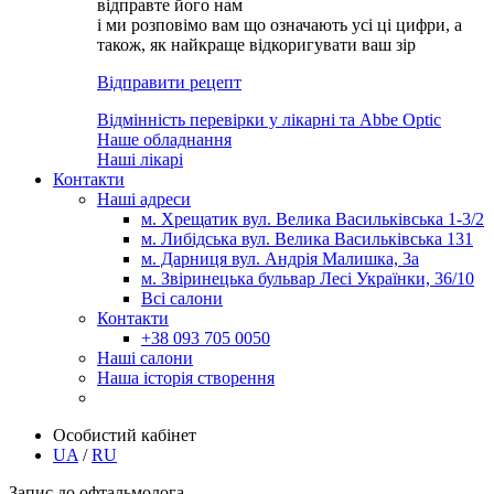
відправте його нам
і ми розповімо вам що означають усі ці цифри, а
також, як найкраще відкоригувати ваш зір
Відправити рецепт
Відмінність перевірки у лікарні та Abbe Optic
Наше обладнання
Наші лікарі
Контакти
Наші адреси
м. Хрещатик вул. Велика Васильківська 1-3/2
м. Либідська вул. Велика Васильківська 131
м. Дарниця вул. Андрія Малишка, 3а
м. Звіринецька бульвар Лесі Українки, 36/10
Всі салони
Контакти
+38 093 705 0050
Наші салони
Наша історія створення
Особистий кабінет
UA
/
RU
Запис до офтальмолога