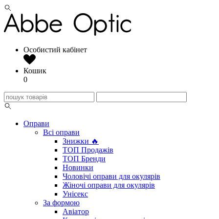
Особистий кабінет
Кошик
0
Оправи
Всі оправи
Знижки 🔥
ТОП Продажів
ТОП Бренди
Новинки
Чоловічі оправи для окулярів
Жіночі оправи для окулярів
Унісекс
За формою
Авіатор