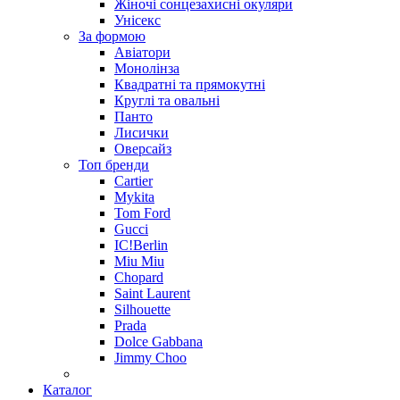
Жіночі сонцезахисні окуляри
Унісекс
За формою
Авіатори
Монолінза
Квадратні та прямокутні
Круглі та овальні
Панто
Лисички
Оверсайз
Топ бренди
Cartier
Mykita
Tom Ford
Gucci
IC!Berlin
Miu Miu
Chopard
Saint Laurent
Silhouette
Prada
Dolce Gabbana
Jimmy Choo
Каталог