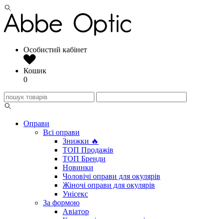
Особистий кабінет
Кошик
0
Оправи
Всі оправи
Знижки 🔥
ТОП Продажів
ТОП Бренди
Новинки
Чоловічі оправи для окулярів
Жіночі оправи для окулярів
Унісекс
За формою
Авіатор