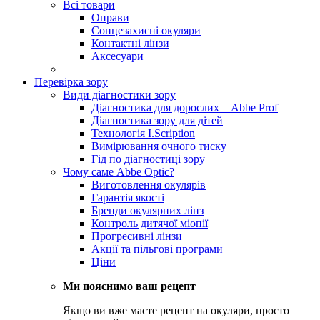
Всі товари
Оправи
Сонцезахисні окуляри
Контактні лінзи
Аксесуари
Перевірка зору
Види діагностики зору
Діагностика для дорослих – Abbe Prof
Діагностика зору для дітей
Технологія I.Scription
Вимірювання очного тиску
Гід по діагностиці зору
Чому саме Abbe Optic?
Виготовлення окулярів
Гарантія якості
Бренди окулярних лінз
Контроль дитячої міопії
Прогресивні лінзи
Акції та пільгові програми
Ціни
Ми пояснимо ваш рецепт
Якщо ви вже маєте рецепт на окуляри, просто