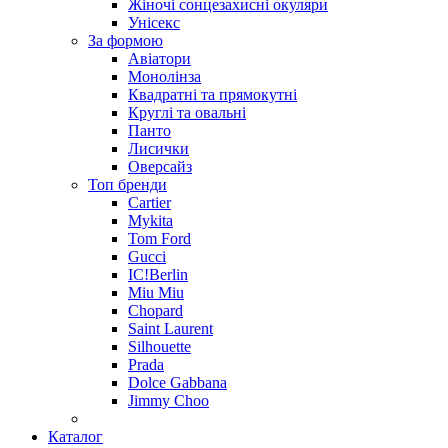
Жіночі сонцезахисні окуляри
Унісекс
За формою
Авіатори
Монолінза
Квадратні та прямокутні
Круглі та овальні
Панто
Лисички
Оверсайз
Топ бренди
Cartier
Mykita
Tom Ford
Gucci
IC!Berlin
Miu Miu
Chopard
Saint Laurent
Silhouette
Prada
Dolce Gabbana
Jimmy Choo
Каталог