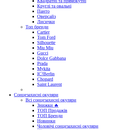
Квадратні та прямокутні
Круглі та овальні
Панто
Оверсайз
Лисички
Топ бренди
Cartier
Tom Ford
Silhouette
Miu Miu
Gucci
Dolce Gabbana
Prada
Mykita
IC!Berlin
Chopard
Saint Laurent
Сонцезахисні окуляри
Всі сонцезахисні окуляри
Знижки 🔥
ТОП Продажів
ТОП Бренди
Новинки
Чоловічі сонцезахисні окуляри