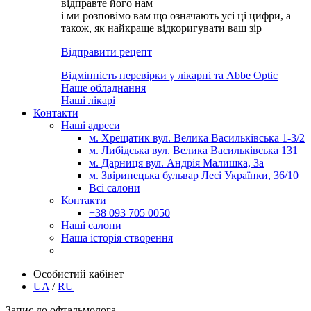
відправте його нам
і ми розповімо вам що означають усі ці цифри, а
також, як найкраще відкоригувати ваш зір
Відправити рецепт
Відмінність перевірки у лікарні та Abbe Optic
Наше обладнання
Наші лікарі
Контакти
Наші адреси
м. Хрещатик вул. Велика Васильківська 1-3/2
м. Либідська вул. Велика Васильківська 131
м. Дарниця вул. Андрія Малишка, 3а
м. Звіринецька бульвар Лесі Українки, 36/10
Всі салони
Контакти
+38 093 705 0050
Наші салони
Наша історія створення
Особистий кабінет
UA
/
RU
Запис до офтальмолога