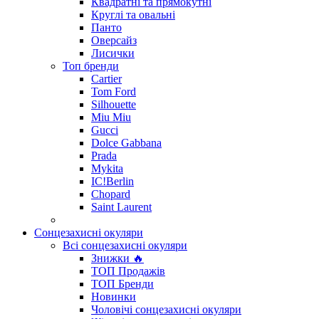
Квадратні та прямокутні
Круглі та овальні
Панто
Оверсайз
Лисички
Топ бренди
Cartier
Tom Ford
Silhouette
Miu Miu
Gucci
Dolce Gabbana
Prada
Mykita
IC!Berlin
Chopard
Saint Laurent
Сонцезахисні окуляри
Всі сонцезахисні окуляри
Знижки 🔥
ТОП Продажів
ТОП Бренди
Новинки
Чоловічі сонцезахисні окуляри