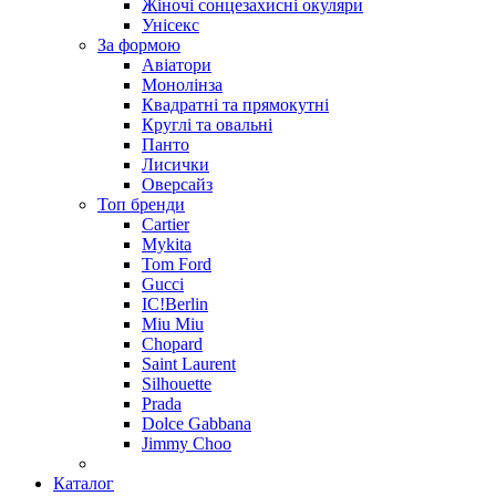
Жіночі сонцезахисні окуляри
Унісекс
За формою
Авіатори
Монолінза
Квадратні та прямокутні
Круглі та овальні
Панто
Лисички
Оверсайз
Топ бренди
Cartier
Mykita
Tom Ford
Gucci
IC!Berlin
Miu Miu
Chopard
Saint Laurent
Silhouette
Prada
Dolce Gabbana
Jimmy Choo
Каталог