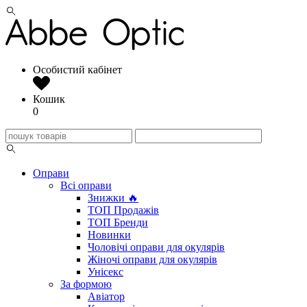
Особистий кабінет
Кошик
0
Оправи
Всі оправи
Знижки 🔥
ТОП Продажів
ТОП Бренди
Новинки
Чоловічі оправи для окулярів
Жіночі оправи для окулярів
Унісекс
За формою
Авіатор