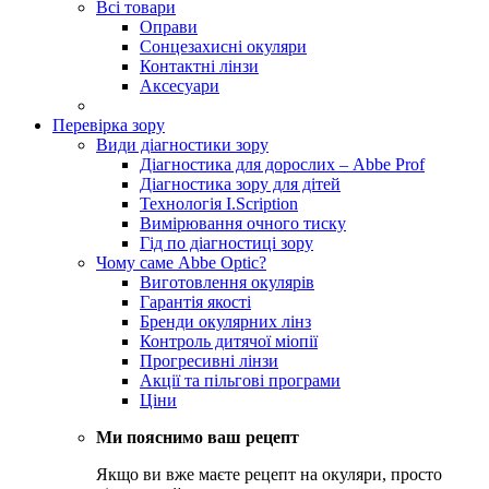
Всі товари
Оправи
Сонцезахисні окуляри
Контактні лінзи
Аксесуари
Перевірка зору
Види діагностики зору
Діагностика для дорослих – Abbe Prof
Діагностика зору для дітей
Технологія I.Scription
Вимірювання очного тиску
Гід по діагностиці зору
Чому саме Abbe Optic?
Виготовлення окулярів
Гарантія якості
Бренди окулярних лінз
Контроль дитячої міопії
Прогресивні лінзи
Акції та пільгові програми
Ціни
Ми пояснимо ваш рецепт
Якщо ви вже маєте рецепт на окуляри, просто