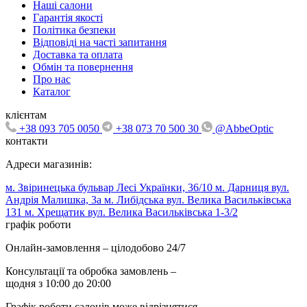
Наші салони
Гарантія якості
Політика безпеки
Відповіді на часті запитання
Доставка та оплата
Обмін та повернення
Про нас
Каталог
клієнтам
+38 093 705 0050
+38 073 70 500 30
@AbbeOptic
контакти
Адреси магазинів:
м. Звіринецька бульвар Лесі Українки, 36/10
м. Дарниця вул.
Андрія Малишка, 3а
м. Либідська вул. Велика Васильківська
131
м. Хрещатик вул. Велика Васильківська 1-3/2
графік роботи
Онлайн-замовлення – цілодобово 24/7
Консультації та обробка замовлень –
щодня з 10:00 до 20:00
Графік роботи салонів може відрізнятися.