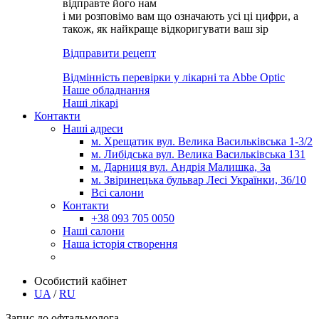
відправте його нам
і ми розповімо вам що означають усі ці цифри, а
також, як найкраще відкоригувати ваш зір
Відправити рецепт
Відмінність перевірки у лікарні та Abbe Optic
Наше обладнання
Наші лікарі
Контакти
Наші адреси
м. Хрещатик вул. Велика Васильківська 1-3/2
м. Либідська вул. Велика Васильківська 131
м. Дарниця вул. Андрія Малишка, 3а
м. Звіринецька бульвар Лесі Українки, 36/10
Всі салони
Контакти
+38 093 705 0050
Наші салони
Наша історія створення
Особистий кабінет
UA
/
RU
Запис до офтальмолога