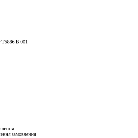
T5886 B 001
овлення
лення замовлення