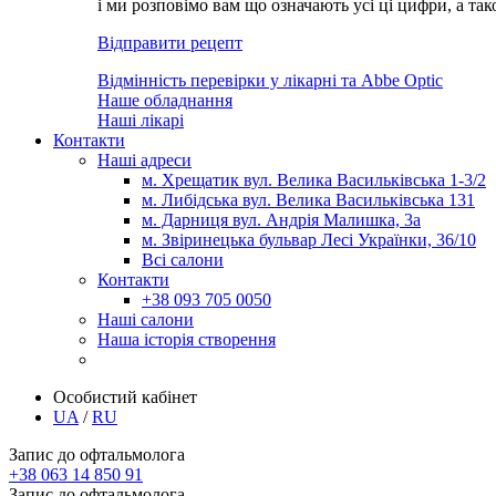
і ми розповімо вам що означають усі ці цифри, а та
Відправити рецепт
Відмінність перевірки у лікарні та Abbe Optic
Наше обладнання
Наші лікарі
Контакти
Наші адреси
м. Хрещатик вул. Велика Васильківська 1-3/2
м. Либідська вул. Велика Васильківська 131
м. Дарниця вул. Андрія Малишка, 3а
м. Звіринецька бульвар Лесі Українки, 36/10
Всі салони
Контакти
+38 093 705 0050
Наші салони
Наша історія створення
Особистий кабінет
UA
/
RU
Запис до офтальмолога
+38 063 14 850 91
Запис до офтальмолога