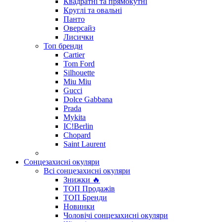
Квадратні та прямокутні
Круглі та овальні
Панто
Оверсайз
Лисички
Топ бренди
Cartier
Tom Ford
Silhouette
Miu Miu
Gucci
Dolce Gabbana
Prada
Mykita
IC!Berlin
Chopard
Saint Laurent
Сонцезахисні окуляри
Всі сонцезахисні окуляри
Знижки 🔥
ТОП Продажів
ТОП Бренди
Новинки
Чоловічі сонцезахисні окуляри