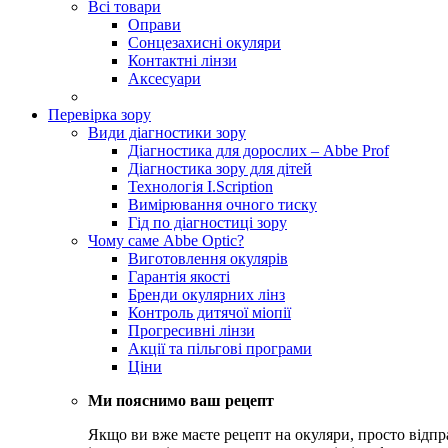
Всі товари
Оправи
Сонцезахисні окуляри
Контактні лінзи
Аксесуари
Перевірка зору
Види діагностики зору
Діагностика для дорослих – Abbe Prof
Діагностика зору для дітей
Технологія I.Scription
Вимірювання очного тиску
Гід по діагностиці зору
Чому саме Abbe Optic?
Виготовлення окулярів
Гарантія якості
Бренди окулярних лінз
Контроль дитячої міопії
Прогресивні лінзи
Акції та пільгові програми
Ціни
Ми пояснимо ваш рецепт
Якщо ви вже маєте рецепт на окуляри, просто відпр