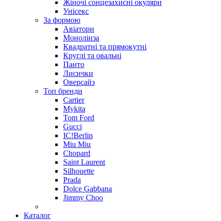
Жіночі сонцезахисні окуляри
Унісекс
За формою
Авіатори
Монолінза
Квадратні та прямокутні
Круглі та овальні
Панто
Лисички
Оверсайз
Топ бренди
Cartier
Mykita
Tom Ford
Gucci
IC!Berlin
Miu Miu
Chopard
Saint Laurent
Silhouette
Prada
Dolce Gabbana
Jimmy Choo
Каталог