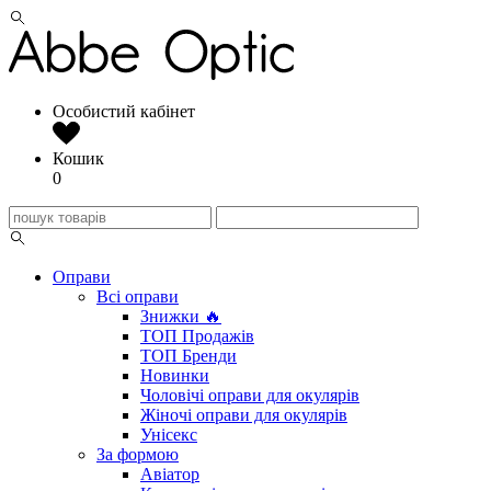
Особистий кабінет
Кошик
0
Оправи
Всі оправи
Знижки 🔥
ТОП Продажів
ТОП Бренди
Новинки
Чоловічі оправи для окулярів
Жіночі оправи для окулярів
Унісекс
За формою
Авіатор