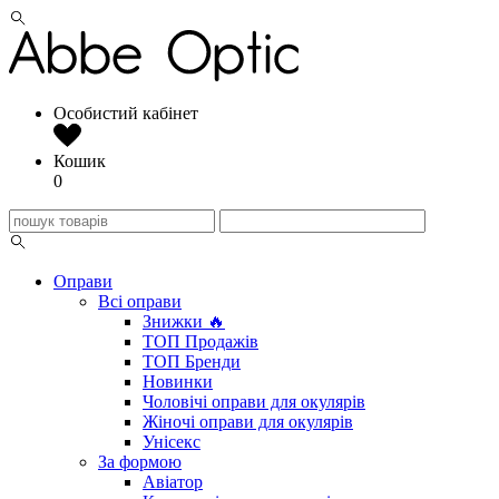
Особистий кабінет
Кошик
0
Оправи
Всі оправи
Знижки 🔥
ТОП Продажів
ТОП Бренди
Новинки
Чоловічі оправи для окулярів
Жіночі оправи для окулярів
Унісекс
За формою
Авіатор