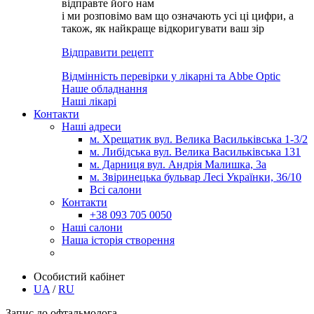
відправте його нам
і ми розповімо вам що означають усі ці цифри, а
також, як найкраще відкоригувати ваш зір
Відправити рецепт
Відмінність перевірки у лікарні та Abbe Optic
Наше обладнання
Наші лікарі
Контакти
Наші адреси
м. Хрещатик вул. Велика Васильківська 1-3/2
м. Либідська вул. Велика Васильківська 131
м. Дарниця вул. Андрія Малишка, 3а
м. Звіринецька бульвар Лесі Українки, 36/10
Всі салони
Контакти
+38 093 705 0050
Наші салони
Наша історія створення
Особистий кабінет
UA
/
RU
Запис до офтальмолога