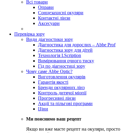
Всі товари
Оправи
Сонцезахисні окуляри
Контактні лінзи
Аксесуари
Перевірка зору
Види діагностики зору
Діагностика для дорослих – Abbe Prof
Діагностика зору для дітей
Технологія I.Scription
Вимірювання очного тиску
Гід по діагностиці зору
Чому саме Abbe Optic?
Виготовлення окулярів
Гарантія якості
Бренди окулярних лінз
Контроль дитячої міопії
Прогресивні лінзи
Акції та пільгові програми
Ціни
Ми пояснимо ваш рецепт
Якщо ви вже маєте рецепт на окуляри, просто