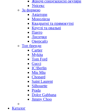
Жіночі сонцезахисні окуляри
Унісекс
За формою
Авіатори
Монолінза
Квадратні та прямокутні
Круглі та овальні
Панто
Лисички
Оверсайз
Топ бренди
Cartier
Mykita
Tom Ford
Gucci
IC!Berlin
Miu Miu
Chopard
Saint Laurent
Silhouette
Prada
Dolce Gabbana
Jimmy Choo
Каталог