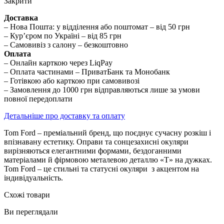
Закрити
Доставка
– Нова Пошта: у відділення або поштомат – від 50 грн
– Кур’єром по Україні – від 85 грн
– Самовивіз з салону – безкоштовно
Оплата
– Онлайн карткою через LiqPay
– Оплата частинами – ПриватБанк та Монобанк
– Готівкою або карткою при самовивозі
– Замовлення до 1000 грн відправляються лише за умови
повної передоплати
Детальніше про доставку та оплату
Tom Ford – преміальний бренд, що поєднує сучасну розкіш і
впізнавану естетику. Оправи та сонцезахисні окуляри
вирізняються елегантними формами, бездоганними
матеріалами й фірмовою металевою деталлю «T» на дужках.
Tom Ford – це стильні та статусні окуляри з акцентом на
індивідуальність.
Схожі товари
Ви переглядали