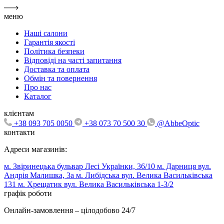
меню
Наші салони
Гарантія якості
Політика безпеки
Відповіді на часті запитання
Доставка та оплата
Обмін та повернення
Про нас
Каталог
клієнтам
+38 093 705 0050
+38 073 70 500 30
@AbbeOptic
контакти
Адреси магазинів:
м. Звіринецька бульвар Лесі Українки, 36/10
м. Дарниця вул.
Андрія Малишка, 3а
м. Либідська вул. Велика Васильківська
131
м. Хрещатик вул. Велика Васильківська 1-3/2
графік роботи
Онлайн-замовлення – цілодобово 24/7