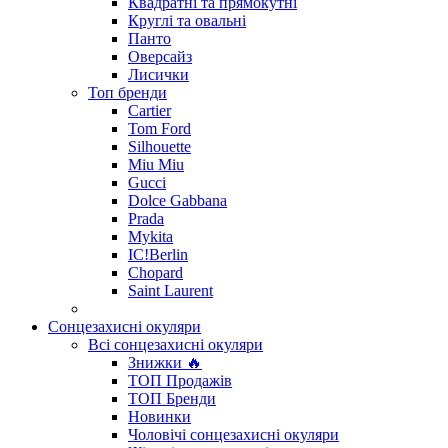
Квадратні та прямокутні
Круглі та овальні
Панто
Оверсайз
Лисички
Топ бренди
Cartier
Tom Ford
Silhouette
Miu Miu
Gucci
Dolce Gabbana
Prada
Mykita
IC!Berlin
Chopard
Saint Laurent
Сонцезахисні окуляри
Всі сонцезахисні окуляри
Знижки 🔥
ТОП Продажів
ТОП Бренди
Новинки
Чоловічі сонцезахисні окуляри