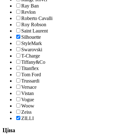
Ray Ban
Revlon
Roberto Cavalli
Roy Robson
Saint Laurent
Silhouette
StyleMark
Swarovski
T-Charge
Tiffany&Co
Titanflex
Tom Ford
Trussardi
Versace
Vistan
Vogue
Woow
Zeiss
ZILLI
Ціна