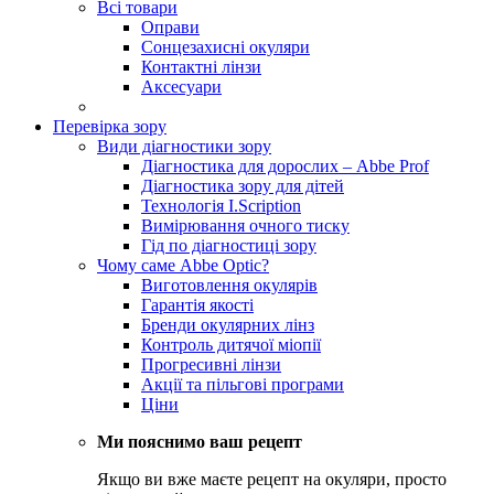
Всі товари
Оправи
Сонцезахисні окуляри
Контактні лінзи
Аксесуари
Перевірка зору
Види діагностики зору
Діагностика для дорослих – Abbe Prof
Діагностика зору для дітей
Технологія I.Scription
Вимірювання очного тиску
Гід по діагностиці зору
Чому саме Abbe Optic?
Виготовлення окулярів
Гарантія якості
Бренди окулярних лінз
Контроль дитячої міопії
Прогресивні лінзи
Акції та пільгові програми
Ціни
Ми пояснимо ваш рецепт
Якщо ви вже маєте рецепт на окуляри, просто