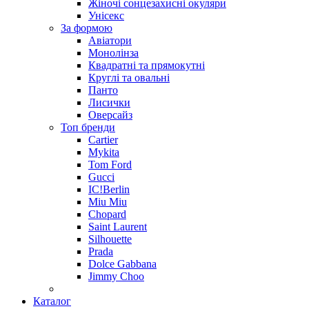
Жіночі сонцезахисні окуляри
Унісекс
За формою
Авіатори
Монолінза
Квадратні та прямокутні
Круглі та овальні
Панто
Лисички
Оверсайз
Топ бренди
Cartier
Mykita
Tom Ford
Gucci
IC!Berlin
Miu Miu
Chopard
Saint Laurent
Silhouette
Prada
Dolce Gabbana
Jimmy Choo
Каталог