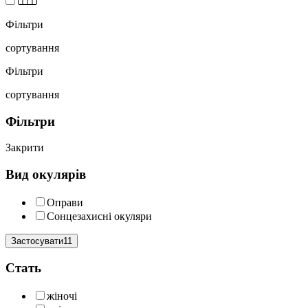
Фільтри
сортування
Фільтри
сортування
Фільтри
Закрити
Вид окулярів
Оправи
Сонцезахисні окуляри
Застосувати11
Cтать
жіночі