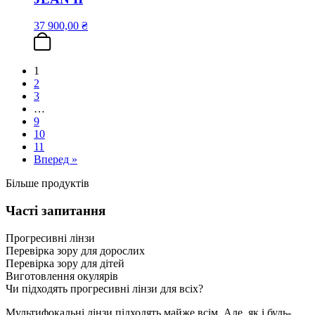
37 900,00
₴
1
2
3
…
9
10
11
Вперед »
Більше продуктів
Часті запитання
Прогресивні лінзи
Перевірка зору для дорослих
Перевірка зору для дітей
Виготовлення окулярів
Чи підходять прогресивні лінзи для всіх?
Мультифокальні лінзи підходять майже всім. Але, як і будь-