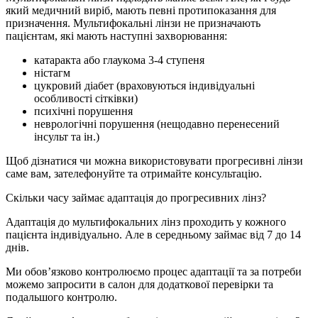
який медичний виріб, мають певні протипоказання для
призначення. Мультифокальні лінзи не призначають
пацієнтам, які мають наступні захворювання:
катаракта або глаукома 3-4 ступеня
ністагм
цукровий діабет (враховуються індивідуальні
особливості сітківки)
психічні порушення
неврологічні порушення (нещодавно перенесений
інсульт та ін.)
Щоб дізнатися чи можна використовувати прогресивні лінзи
саме вам, зателефонуйте та отримайте консультацію.
Скільки часу займає адаптація до прогресивних лінз?
Адаптація до мультифокальних лінз проходить у кожного
пацієнта індивідуально. Але в середньому займає від 7 до 14
днів.
Ми обов’язково контролюємо процес адаптації та за потреби
можемо запросити в салон для додаткової перевірки та
подальшого контролю.