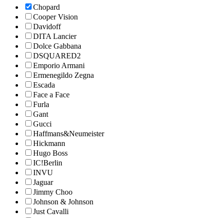
Chopard
Cooper Vision
Davidoff
DITA Lancier
Dolce Gabbana
DSQUARED2
Emporio Armani
Ermenegildo Zegna
Escada
Face a Face
Furla
Gant
Gucci
Haffmans&Neumeister
Hickmann
Hugo Boss
IC!Berlin
INVU
Jaguar
Jimmy Choo
Johnson & Johnson
Just Cavalli