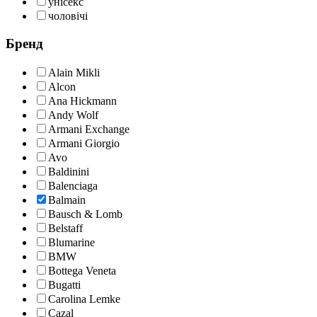
унісекс
чоловічі
Бренд
Alain Mikli
Alcon
Ana Hickmann
Andy Wolf
Armani Exchange
Armani Giorgio
Avo
Baldinini
Balenciaga
Balmain
Bausch & Lomb
Belstaff
Blumarine
BMW
Bottega Veneta
Bugatti
Carolina Lemke
Cazal