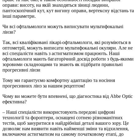
оправи: висоту, на якій знаходяться зіниці людини,
пантоскопічний кут, кут вигину оправи, вертексну відстань та
інші параметри.
Чи всі офтальмологи можуть виписувати мультифокальні
лінзи?
Так, всі кваліфіковані лікарі-офтальмологи, які розуміються в
оптометрії, можуть виписати мультифокальні окуляри. Але не
всі спеціалісти навіть з астигматизмом працюють. Наші
офтальмологи мають багаторічний досвід роботи з будь-якими
зоровими складнощами та знають як підібрати правильні
прогресивні лінзи
Тому ми гарантуємо комфортну адаптацію та носіння
прогресивних лінз за нашим рецептом!
Чому ви можете бути впевнені, що діагностика від Abbe Optic
ефективна?
– Наші спеціалісти використовують передові цифрові
технології та фороптери, оснащені сотнею різноманітних
тестів, щоб зануритися в найдрібніші деталі вашого зору. Це
дозволяє нам виявити навіть найменші зміни та відхилення,
включаючи астигматизм на самому початковому етапі, до