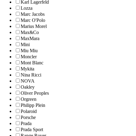
Karl Lagerfeld
Lozza
Marc Jacobs
Marc O'Polo
Marius Morel
Max&Co
MaxMara
Mini
Miu Miu
Moncler
Mont Blanc
Mykita
Nina Ricci
NOVA
Oakley
Oliver Peoples
Orgreen
Philipp Plein
Polaroid
Porsche
Prada
Prada Sport
Range Rover