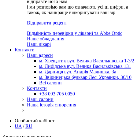
відправте його нам
і ми розповімо вам що означають усі ці цифри, а
також, як найкраще відкоригувати ваш зір
Відправити рецепт
Відмінність перевірки у лікарні та Abbe Optic
Наше обладнання
Наші лікарі
Контакти
Наші адреси
м. Хрещатик вул. Велика Васильківська 1-3/2
м. Либідська вул. Велика Васильківська 131
м. Дарниця вул. Андрія Малишка, 3а
м. Звіринецька бульвар Лесі Українки, 36/10
Всі салони
Контакти
+38 093 705 0050
Наші салони
Наша історія створення
Особистий кабінет
UA
/
RU
Запис до офтальмолога