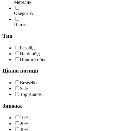
Метелик
Оверсайз
Панто
Тип
Безобід
Напівобід
Повний обід
Цікаві позиції
Bestseller
Sale
Top Brands
Знижка
10%
20%
30%