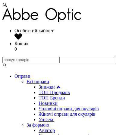
Особистий кабінет
Кошик
0
Оправи
Всі оправи
Знижки 🔥
ТОП Продажів
ТОП Бренди
Новинки
Чоловічі оправи для окулярів
Жіночі оправи для окулярів
Унісекс
За формою
Авіатор