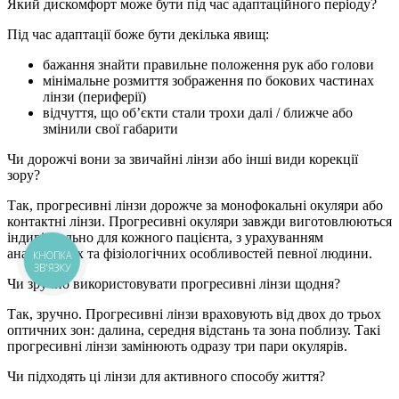
Який дискомфорт може бути під час адаптаційного періоду?
Під час адаптації боже бути декілька явищ:
бажання знайти правильне положення рук або голови
мінімальне розмиття зображення по бокових частинах
лінзи (периферії)
відчуття, що об’єкти стали трохи далі / ближче або
змінили свої габарити
Чи дорожчі вони за звичайні лінзи або інші види корекції
зору?
Так, прогресивні лінзи дорожче за монофокальні окуляри або
контактні лінзи. Прогресивні окуляри завжди виготовлюються
індивідуально для кожного пацієнта, з урахуванням
анатомічних та фізіологічних особливостей певної людини.
КНОПКА
ЗВ'ЯЗКУ
Чи зручно використовувати прогресивні лінзи щодня?
Так, зручно. Прогресивні лінзи враховують від двох до трьох
оптичних зон: далина, середня відстань та зона поблизу. Такі
прогресивні лінзи замінюють одразу три пари окулярів.
Чи підходять ці лінзи для активного способу життя?