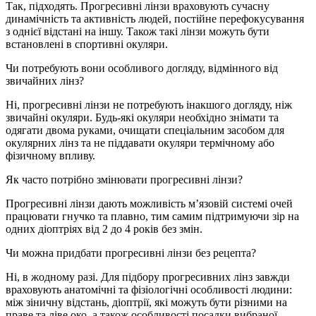
Так, підходять. Прогресивні лінзи враховують сучасну
динамічність та активність людей, постійне перефокусування
з однієї відстані на іншу. Також такі лінзи можуть бути
встановлені в спортивні окуляри.
Чи потребують вони особливого догляду, відмінного від
звичайних лінз?
Ні, прогресивні лінзи не потребують інакшого догляду, ніж
звичайні окуляри. Будь-які окуляри необхідно знімати та
одягати двома руками, очищати спеціальним засобом для
окулярних лінз та не піддавати окуляри термічному або
фізичному впливу.
Як часто потрібно змінювати прогресивні лінзи?
Прогресивні лінзи дають можливість м’язовій системі очей
працювати гнучко та плавно, тим самим підтримуючи зір на
одних діоптріях від 2 до 4 років без змін.
Чи можна придбати прогресивні лінзи без рецепта?
Ні, в жодному разі. Для підбору прогресивних лінз завжди
враховують анатомічні та фізіологічні особливості людини:
між зіничну відстань, діоптрії, які можуть бути різними на
праве та ліве око, а також особливості посадки вибраної