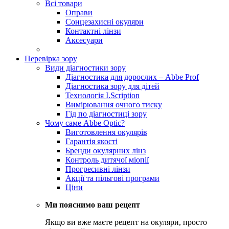
Всі товари
Оправи
Сонцезахисні окуляри
Контактні лінзи
Аксесуари
Перевірка зору
Види діагностики зору
Діагностика для дорослих – Abbe Prof
Діагностика зору для дітей
Технологія I.Scription
Вимірювання очного тиску
Гід по діагностиці зору
Чому саме Abbe Optic?
Виготовлення окулярів
Гарантія якості
Бренди окулярних лінз
Контроль дитячої міопії
Прогресивні лінзи
Акції та пільгові програми
Ціни
Ми пояснимо ваш рецепт
Якщо ви вже маєте рецепт на окуляри, просто