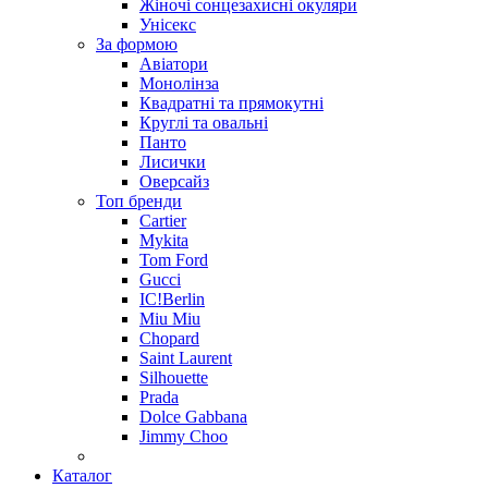
Жіночі сонцезахисні окуляри
Унісекс
За формою
Авіатори
Монолінза
Квадратні та прямокутні
Круглі та овальні
Панто
Лисички
Оверсайз
Топ бренди
Cartier
Mykita
Tom Ford
Gucci
IC!Berlin
Miu Miu
Chopard
Saint Laurent
Silhouette
Prada
Dolce Gabbana
Jimmy Choo
Каталог