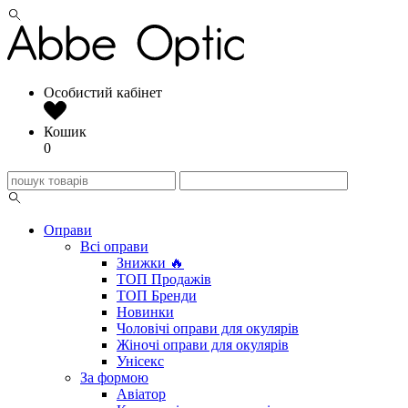
Особистий кабінет
Кошик
0
Оправи
Всі оправи
Знижки 🔥
ТОП Продажів
ТОП Бренди
Новинки
Чоловічі оправи для окулярів
Жіночі оправи для окулярів
Унісекс
За формою
Авіатор