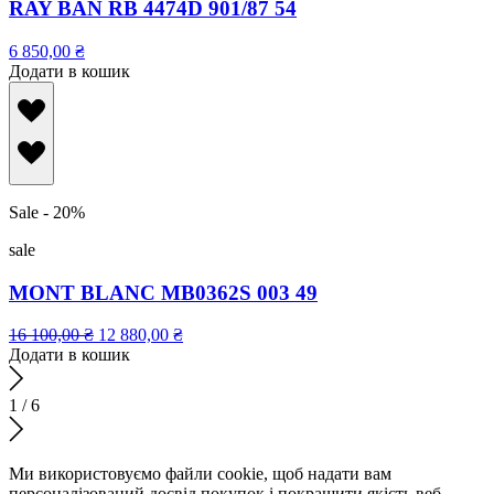
RAY BAN RB 4474D 901/87 54
6 850,00
₴
Додати в кошик
Sale - 20%
sale
MONT BLANC MB0362S 003 49
16 100,00
₴
12 880,00
₴
Додати в кошик
1
/
6
Ми використовуємо файли cookie, щоб надати вам
персоналізований досвід покупок і покращити якість веб-