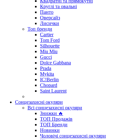
Квадратні та прямокутні
Круглі та овальні
Панто
Оверсайз
Лисички
Топ бренди
Cartier
Tom Ford
Silhouette
Miu Miu
Gucci
Dolce Gabbana
Prada
Mykita
IC!Berlin
Chopard
Saint Laurent
Сонцезахисні окуляри
Всі сонцезахисні окуляри
Знижки 🔥
ТОП Продажів
ТОП Бренди
Новинки
Чоловічі сонцезахисні окуляри