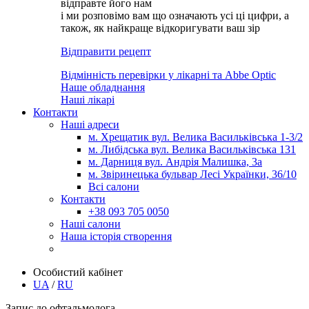
відправте його нам
і ми розповімо вам що означають усі ці цифри, а
також, як найкраще відкоригувати ваш зір
Відправити рецепт
Відмінність перевірки у лікарні та Abbe Optic
Наше обладнання
Наші лікарі
Контакти
Наші адреси
м. Хрещатик вул. Велика Васильківська 1-3/2
м. Либідська вул. Велика Васильківська 131
м. Дарниця вул. Андрія Малишка, 3а
м. Звіринецька бульвар Лесі Українки, 36/10
Всі салони
Контакти
+38 093 705 0050
Наші салони
Наша історія створення
Особистий кабінет
UA
/
RU
Запис до офтальмолога