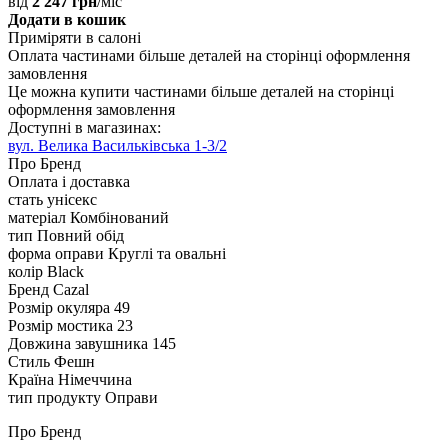
від
2 247 грн
/міс
Додати в кошик
Приміряти в салоні
Оплата частинами
більше деталей на сторінці оформлення
замовлення
Це можна купити частинами
більше деталей на сторінці
оформлення замовлення
Доступні в магазинах:
вул. Велика Васильківська 1-3/2
Про Бренд
Оплата і доставка
стать
унісекс
матеріал
Комбінований
тип
Повний обід
форма оправи
Круглі та овальні
колір
Black
Бренд
Cazal
Розмір окуляра
49
Розмір мостика
23
Довжина завушника
145
Стиль
Фешн
Країна
Німеччина
тип продукту
Оправи
Про Бренд