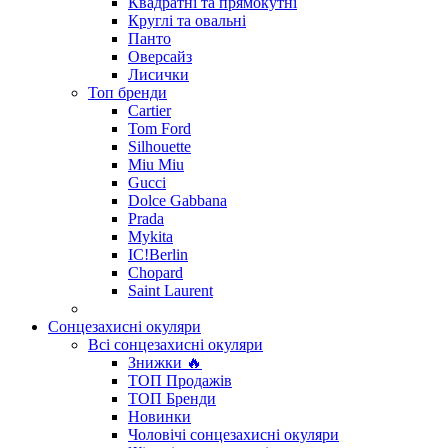
Квадратні та прямокутні
Круглі та овальні
Панто
Оверсайз
Лисички
Топ бренди
Cartier
Tom Ford
Silhouette
Miu Miu
Gucci
Dolce Gabbana
Prada
Mykita
IC!Berlin
Chopard
Saint Laurent
Сонцезахисні окуляри
Всі сонцезахисні окуляри
Знижки 🔥
ТОП Продажів
ТОП Бренди
Новинки
Чоловічі сонцезахисні окуляри