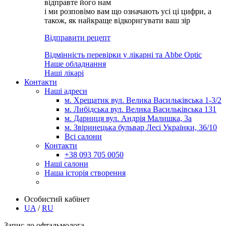
відправте його нам
і ми розповімо вам що означають усі ці цифри, а
також, як найкраще відкоригувати ваш зір
Відправити рецепт
Відмінність перевірки у лікарні та Abbe Optic
Наше обладнання
Наші лікарі
Контакти
Наші адреси
м. Хрещатик вул. Велика Васильківська 1-3/2
м. Либідська вул. Велика Васильківська 131
м. Дарниця вул. Андрія Малишка, 3а
м. Звіринецька бульвар Лесі Українки, 36/10
Всі салони
Контакти
+38 093 705 0050
Наші салони
Наша історія створення
Особистий кабінет
UA
/
RU
Запис до офтальмолога