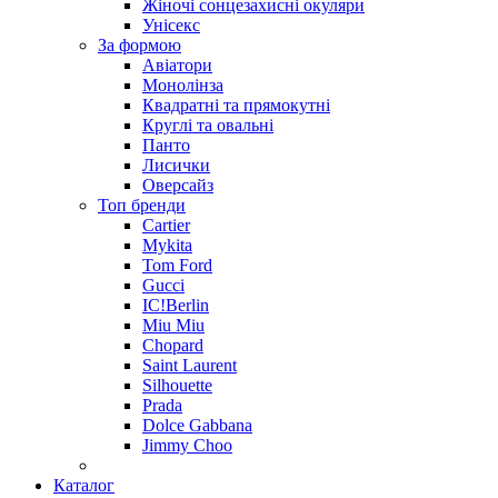
Жіночі сонцезахисні окуляри
Унісекс
За формою
Авіатори
Монолінза
Квадратні та прямокутні
Круглі та овальні
Панто
Лисички
Оверсайз
Топ бренди
Cartier
Mykita
Tom Ford
Gucci
IC!Berlin
Miu Miu
Chopard
Saint Laurent
Silhouette
Prada
Dolce Gabbana
Jimmy Choo
Каталог