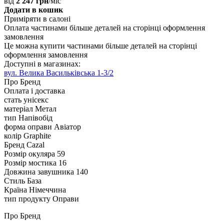
від
2 247 грн
/міс
Додати в кошик
Приміряти в салоні
Оплата частинами
більше деталей на сторінці оформлення
замовлення
Це можна купити частинами
більше деталей на сторінці
оформлення замовлення
Доступні в магазинах:
вул. Велика Васильківська 1-3/2
Про Бренд
Оплата і доставка
стать
унісекс
матеріал
Метал
тип
Напівобід
форма оправи
Авіатор
колір
Graphite
Бренд
Cazal
Розмір окуляра
59
Розмір мостика
16
Довжина завушника
140
Стиль
База
Країна
Німеччина
тип продукту
Оправи
Про Бренд