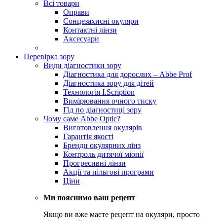
Всі товари
Оправи
Сонцезахисні окуляри
Контактні лінзи
Аксесуари
Перевірка зору
Види діагностики зору
Діагностика для дорослих – Abbe Prof
Діагностика зору для дітей
Технологія I.Scription
Вимірювання очного тиску
Гід по діагностиці зору
Чому саме Abbe Optic?
Виготовлення окулярів
Гарантія якості
Бренди окулярних лінз
Контроль дитячої міопії
Прогресивні лінзи
Акції та пільгові програми
Ціни
Ми пояснимо ваш рецепт
Якщо ви вже маєте рецепт на окуляри, просто