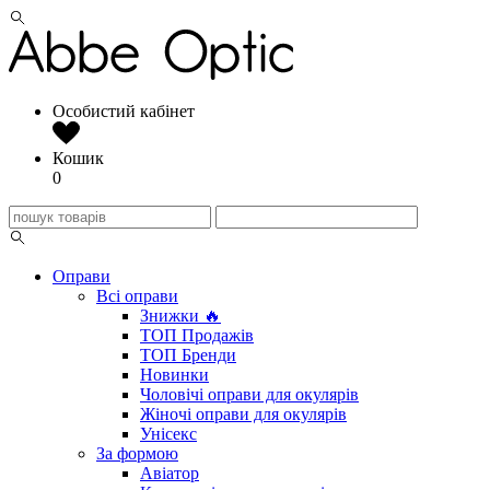
Особистий кабінет
Кошик
0
Оправи
Всі оправи
Знижки 🔥
ТОП Продажів
ТОП Бренди
Новинки
Чоловічі оправи для окулярів
Жіночі оправи для окулярів
Унісекс
За формою
Авіатор