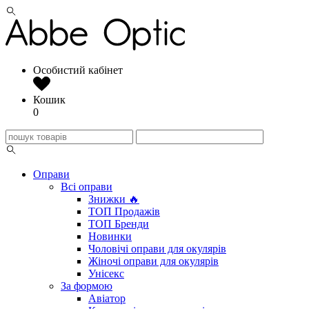
Особистий кабінет
Кошик
0
Оправи
Всі оправи
Знижки 🔥
ТОП Продажів
ТОП Бренди
Новинки
Чоловічі оправи для окулярів
Жіночі оправи для окулярів
Унісекс
За формою
Авіатор