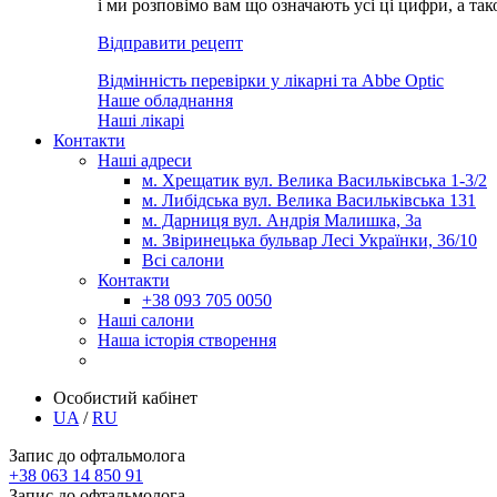
і ми розповімо вам що означають усі ці цифри, а та
Відправити рецепт
Відмінність перевірки у лікарні та Abbe Optic
Наше обладнання
Наші лікарі
Контакти
Наші адреси
м. Хрещатик вул. Велика Васильківська 1-3/2
м. Либідська вул. Велика Васильківська 131
м. Дарниця вул. Андрія Малишка, 3а
м. Звіринецька бульвар Лесі Українки, 36/10
Всі салони
Контакти
+38 093 705 0050
Наші салони
Наша історія створення
Особистий кабінет
UA
/
RU
Запис до офтальмолога
+38 063 14 850 91
Запис до офтальмолога