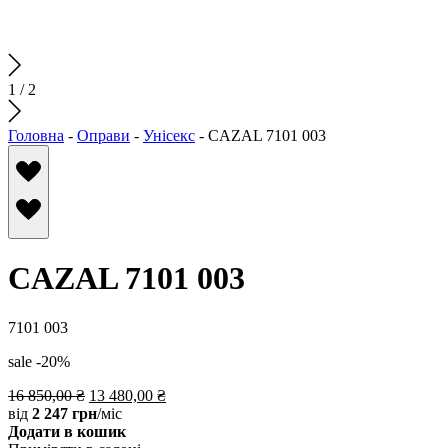
1
/
2
Головна
-
Оправи
-
Унісекс
-
CAZAL 7101 003
CAZAL 7101 003
7101 003
sale -20%
16 850,00
₴
13 480,00
₴
від
2 247 грн
/міс
Додати в кошик