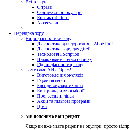
Всі товари
Оправи
Сонцезахисні окуляри
Контактні лінзи
Аксесуари
Перевірка зору
Види діагностики зору
Діагностика для дорослих – Abbe Prof
Діагностика зору для дітей
Технологія I.Scription
Вимірювання очного тиску
Гід по діагностиці зору
Чому саме Abbe Optic?
Виготовлення окулярів
Гарантія якості
Бренди окулярних лінз
Контроль дитячої міопії
Прогресивні лінзи
Акції та пільгові програми
Ціни
Ми пояснимо ваш рецепт
Якщо ви вже маєте рецепт на окуляри, просто відпр