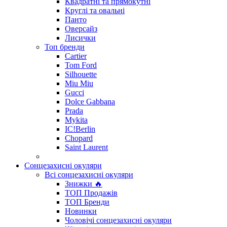
Квадратні та прямокутні
Круглі та овальні
Панто
Оверсайз
Лисички
Топ бренди
Cartier
Tom Ford
Silhouette
Miu Miu
Gucci
Dolce Gabbana
Prada
Mykita
IC!Berlin
Chopard
Saint Laurent
Сонцезахисні окуляри
Всі сонцезахисні окуляри
Знижки 🔥
ТОП Продажів
ТОП Бренди
Новинки
Чоловічі сонцезахисні окуляри