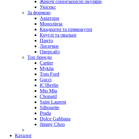
Жіночі сонцезахисні окуляри
Унісекс
За формою
Авіатори
Монолінза
Квадратні та прямокутні
Круглі та овальні
Панто
Лисички
Оверсайз
Топ бренди
Cartier
Mykita
Tom Ford
Gucci
IC!Berlin
Miu Miu
Chopard
Saint Laurent
Silhouette
Prada
Dolce Gabbana
Jimmy Choo
Каталог