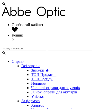
Особистий кабінет
Кошик
0
Оправи
Всі оправи
Знижки 🔥
ТОП Продажів
ТОП Бренди
Новинки
Чоловічі оправи для окулярів
Жіночі оправи для окулярів
Унісекс
За формою
Авіатор