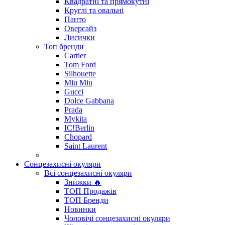
Квадратні та прямокутні
Круглі та овальні
Панто
Оверсайз
Лисички
Топ бренди
Cartier
Tom Ford
Silhouette
Miu Miu
Gucci
Dolce Gabbana
Prada
Mykita
IC!Berlin
Chopard
Saint Laurent
Сонцезахисні окуляри
Всі сонцезахисні окуляри
Знижки 🔥
ТОП Продажів
ТОП Бренди
Новинки
Чоловічі сонцезахисні окуляри