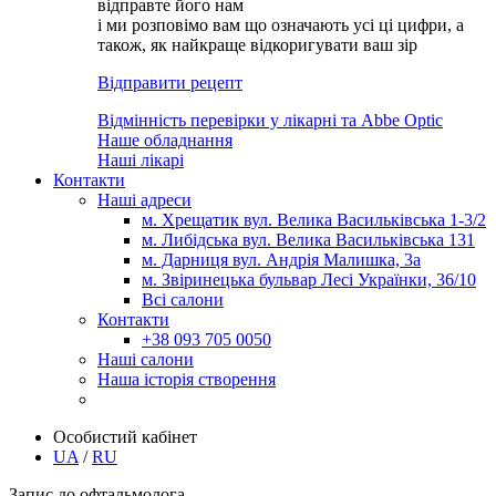
відправте його нам
і ми розповімо вам що означають усі ці цифри, а
також, як найкраще відкоригувати ваш зір
Відправити рецепт
Відмінність перевірки у лікарні та Abbe Optic
Наше обладнання
Наші лікарі
Контакти
Наші адреси
м. Хрещатик вул. Велика Васильківська 1-3/2
м. Либідська вул. Велика Васильківська 131
м. Дарниця вул. Андрія Малишка, 3а
м. Звіринецька бульвар Лесі Українки, 36/10
Всі салони
Контакти
+38 093 705 0050
Наші салони
Наша історія створення
Особистий кабінет
UA
/
RU
Запис до офтальмолога