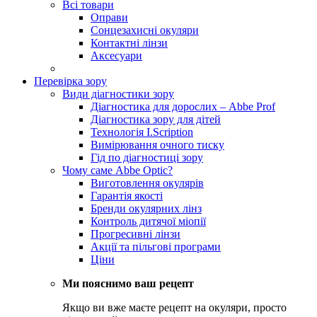
Всі товари
Оправи
Сонцезахисні окуляри
Контактні лінзи
Аксесуари
Перевірка зору
Види діагностики зору
Діагностика для дорослих – Abbe Prof
Діагностика зору для дітей
Технологія I.Scription
Вимірювання очного тиску
Гід по діагностиці зору
Чому саме Abbe Optic?
Виготовлення окулярів
Гарантія якості
Бренди окулярних лінз
Контроль дитячої міопії
Прогресивні лінзи
Акції та пільгові програми
Ціни
Ми пояснимо ваш рецепт
Якщо ви вже маєте рецепт на окуляри, просто