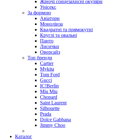
Жіночі сонцезахисні окуляри
Унісекс
За формою
Авіатори
Монолінза
Квадратні та прямокутні
Круглі та овальні
Панто
Лисички
Оверсайз
Топ бренди
Cartier
Mykita
Tom Ford
Gucci
IC!Berlin
Miu Miu
Chopard
Saint Laurent
Silhouette
Prada
Dolce Gabbana
Jimmy Choo
Каталог