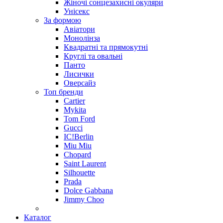
Жіночі сонцезахисні окуляри
Унісекс
За формою
Авіатори
Монолінза
Квадратні та прямокутні
Круглі та овальні
Панто
Лисички
Оверсайз
Топ бренди
Cartier
Mykita
Tom Ford
Gucci
IC!Berlin
Miu Miu
Chopard
Saint Laurent
Silhouette
Prada
Dolce Gabbana
Jimmy Choo
Каталог