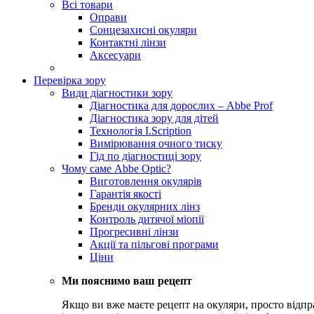
Всі товари
Оправи
Сонцезахисні окуляри
Контактні лінзи
Аксесуари
Перевірка зору
Види діагностики зору
Діагностика для дорослих – Abbe Prof
Діагностика зору для дітей
Технологія I.Scription
Вимірювання очного тиску
Гід по діагностиці зору
Чому саме Abbe Optic?
Виготовлення окулярів
Гарантія якості
Бренди окулярних лінз
Контроль дитячої міопії
Прогресивні лінзи
Акції та пільгові програми
Ціни
Ми пояснимо ваш рецепт
Якщо ви вже маєте рецепт на окуляри, просто відпр