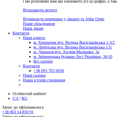
і ми розповімо вам що означають усі ці цифри, а та
Відправити рецепт
Відмінність перевірки у лікарні та Abbe Optic
Наше обладнання
Наші лікарі
Контакти
Наші адреси
м. Хрещатик вул. Велика Васильківська 1-3/2
м. Либідська вул. Велика Васильківська 131
м. Дарниця вул. Андрія Малишка, 3а
м. Звіринецька бульвар Лесі Українки, 36/10
Всі салони
Контакти
+38 093 705 0050
Наші салони
Наша історія створення
Особистий кабінет
UA
/
RU
Запис до офтальмолога
+38 063 14 850 91
Запис до офтальмолога