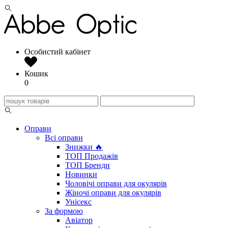
Особистий кабінет
Кошик
0
Оправи
Всі оправи
Знижки 🔥
ТОП Продажів
ТОП Бренди
Новинки
Чоловічі оправи для окулярів
Жіночі оправи для окулярів
Унісекс
За формою
Авіатор