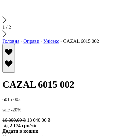
1
/
2
Головна
-
Оправи
-
Унісекс
-
CAZAL 6015 002
CAZAL 6015 002
6015 002
sale -20%
16 300,00
₴
13 040,00
₴
від
2 174 грн
/міс
Додати в кошик