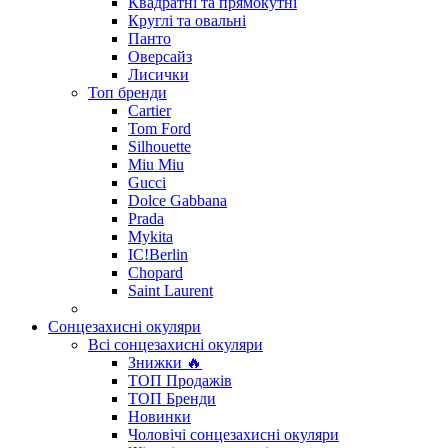
Квадратні та прямокутні
Круглі та овальні
Панто
Оверсайз
Лисички
Топ бренди
Cartier
Tom Ford
Silhouette
Miu Miu
Gucci
Dolce Gabbana
Prada
Mykita
IC!Berlin
Chopard
Saint Laurent
Сонцезахисні окуляри
Всі сонцезахисні окуляри
Знижки 🔥
ТОП Продажів
ТОП Бренди
Новинки
Чоловічі сонцезахисні окуляри