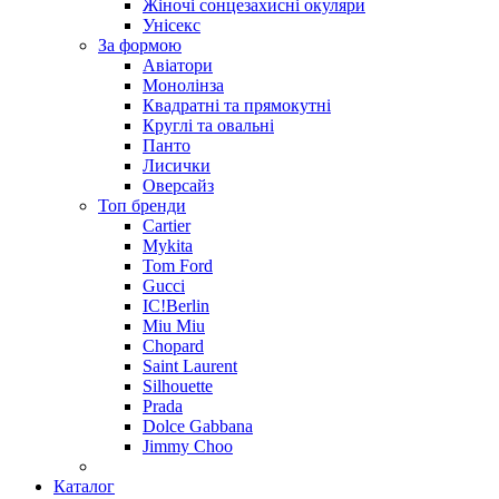
Жіночі сонцезахисні окуляри
Унісекс
За формою
Авіатори
Монолінза
Квадратні та прямокутні
Круглі та овальні
Панто
Лисички
Оверсайз
Топ бренди
Cartier
Mykita
Tom Ford
Gucci
IC!Berlin
Miu Miu
Chopard
Saint Laurent
Silhouette
Prada
Dolce Gabbana
Jimmy Choo
Каталог