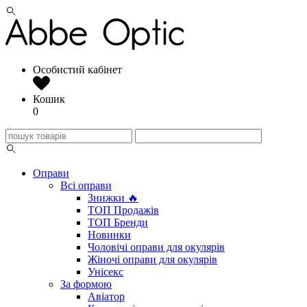
Особистий кабінет
Кошик
0
Оправи
Всі оправи
Знижки 🔥
ТОП Продажів
ТОП Бренди
Новинки
Чоловічі оправи для окулярів
Жіночі оправи для окулярів
Унісекс
За формою
Авіатор