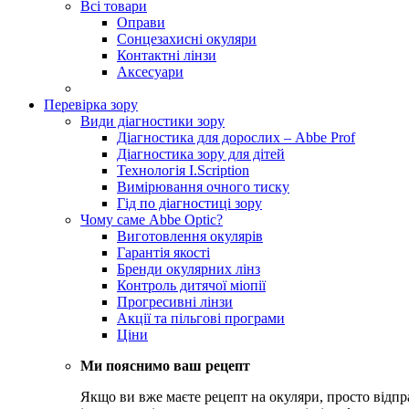
Всі товари
Оправи
Сонцезахисні окуляри
Контактні лінзи
Аксесуари
Перевірка зору
Види діагностики зору
Діагностика для дорослих – Abbe Prof
Діагностика зору для дітей
Технологія I.Scription
Вимірювання очного тиску
Гід по діагностиці зору
Чому саме Abbe Optic?
Виготовлення окулярів
Гарантія якості
Бренди окулярних лінз
Контроль дитячої міопії
Прогресивні лінзи
Акції та пільгові програми
Ціни
Ми пояснимо ваш рецепт
Якщо ви вже маєте рецепт на окуляри, просто відпр