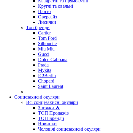
Квадратні та прямокутні
Круглі та овальні
Панто
Оверсайз
Лисички
Топ бренди
Cartier
Tom Ford
Silhouette
Miu Miu
Gucci
Dolce Gabbana
Prada
Mykita
IC!Berlin
Chopard
Saint Laurent
Сонцезахисні окуляри
Всі сонцезахисні окуляри
Знижки 🔥
ТОП Продажів
ТОП Бренди
Новинки
Чоловічі сонцезахисні окуляри