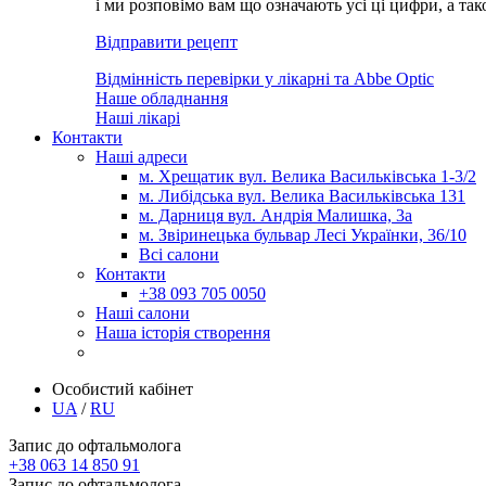
і ми розповімо вам що означають усі ці цифри, а та
Відправити рецепт
Відмінність перевірки у лікарні та Abbe Optic
Наше обладнання
Наші лікарі
Контакти
Наші адреси
м. Хрещатик вул. Велика Васильківська 1-3/2
м. Либідська вул. Велика Васильківська 131
м. Дарниця вул. Андрія Малишка, 3а
м. Звіринецька бульвар Лесі Українки, 36/10
Всі салони
Контакти
+38 093 705 0050
Наші салони
Наша історія створення
Особистий кабінет
UA
/
RU
Запис до офтальмолога
+38 063 14 850 91
Запис до офтальмолога