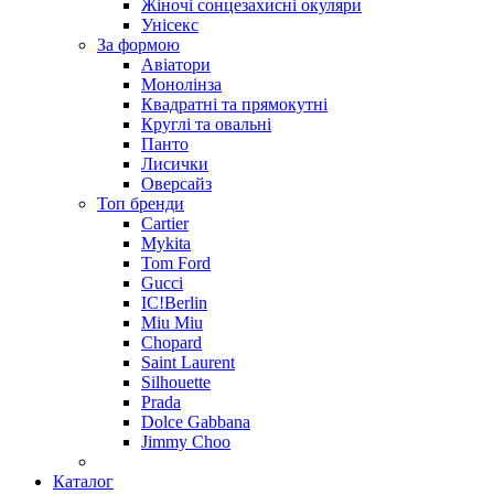
Жіночі сонцезахисні окуляри
Унісекс
За формою
Авіатори
Монолінза
Квадратні та прямокутні
Круглі та овальні
Панто
Лисички
Оверсайз
Топ бренди
Cartier
Mykita
Tom Ford
Gucci
IC!Berlin
Miu Miu
Chopard
Saint Laurent
Silhouette
Prada
Dolce Gabbana
Jimmy Choo
Каталог