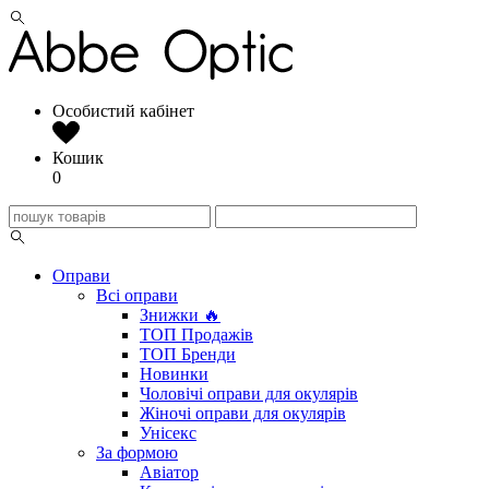
Особистий кабінет
Кошик
0
Оправи
Всі оправи
Знижки 🔥
ТОП Продажів
ТОП Бренди
Новинки
Чоловічі оправи для окулярів
Жіночі оправи для окулярів
Унісекс
За формою
Авіатор