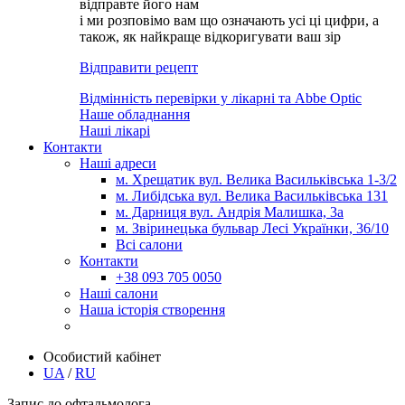
відправте його нам
і ми розповімо вам що означають усі ці цифри, а
також, як найкраще відкоригувати ваш зір
Відправити рецепт
Відмінність перевірки у лікарні та Abbe Optic
Наше обладнання
Наші лікарі
Контакти
Наші адреси
м. Хрещатик вул. Велика Васильківська 1-3/2
м. Либідська вул. Велика Васильківська 131
м. Дарниця вул. Андрія Малишка, 3а
м. Звіринецька бульвар Лесі Українки, 36/10
Всі салони
Контакти
+38 093 705 0050
Наші салони
Наша історія створення
Особистий кабінет
UA
/
RU
Запис до офтальмолога