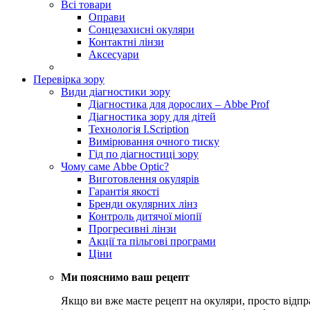
Всі товари
Оправи
Сонцезахисні окуляри
Контактні лінзи
Аксесуари
Перевірка зору
Види діагностики зору
Діагностика для дорослих – Abbe Prof
Діагностика зору для дітей
Технологія I.Scription
Вимірювання очного тиску
Гід по діагностиці зору
Чому саме Abbe Optic?
Виготовлення окулярів
Гарантія якості
Бренди окулярних лінз
Контроль дитячої міопії
Прогресивні лінзи
Акції та пільгові програми
Ціни
Ми пояснимо ваш рецепт
Якщо ви вже маєте рецепт на окуляри, просто відпр