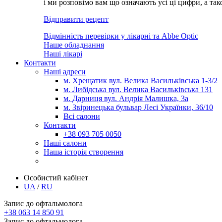
і ми розповімо вам що означають усі ці цифри, а та
Відправити рецепт
Відмінність перевірки у лікарні та Abbe Optic
Наше обладнання
Наші лікарі
Контакти
Наші адреси
м. Хрещатик вул. Велика Васильківська 1-3/2
м. Либідська вул. Велика Васильківська 131
м. Дарниця вул. Андрія Малишка, 3а
м. Звіринецька бульвар Лесі Українки, 36/10
Всі салони
Контакти
+38 093 705 0050
Наші салони
Наша історія створення
Особистий кабінет
UA
/
RU
Запис до офтальмолога
+38 063 14 850 91
Запис до офтальмолога