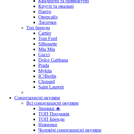
Квадратні та прямокутні
Круглі та овальні
Панто
Оверсайз
Лисички
Топ бренди
Cartier
Tom Ford
Silhouette
Miu Miu
Gucci
Dolce Gabbana
Prada
Mykita
IC!Berlin
Chopard
Saint Laurent
Сонцезахисні окуляри
Всі сонцезахисні окуляри
Знижки 🔥
ТОП Продажів
ТОП Бренди
Новинки
Чоловічі сонцезахисні окуляри