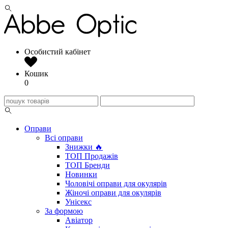
Особистий кабінет
Кошик
0
Оправи
Всі оправи
Знижки 🔥
ТОП Продажів
ТОП Бренди
Новинки
Чоловічі оправи для окулярів
Жіночі оправи для окулярів
Унісекс
За формою
Авіатор