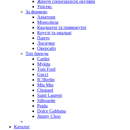
Жіночі сонцезахисні окуляри
Унісекс
За формою
Авіатори
Монолінза
Квадратні та прямокутні
Круглі та овальні
Панто
Лисички
Оверсайз
Топ бренди
Cartier
Mykita
Tom Ford
Gucci
IC!Berlin
Miu Miu
Chopard
Saint Laurent
Silhouette
Prada
Dolce Gabbana
Jimmy Choo
Каталог