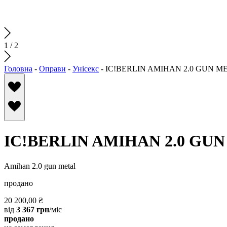
1
/
2
Головна
-
Оправи
-
Унісекс
-
IC!BERLIN AMIHAN 2.0 GUN M
IC!BERLIN AMIHAN 2.0 GU
Amihan 2.0 gun metal
продано
20 200,00
₴
від
3 367 грн
/міс
продано